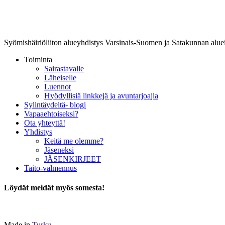
Lounais-Suomen-SYLI ry
Syömishäiriöliiton alueyhdistys Varsinais-Suomen ja Satakunnan aluei
Toiminta
Sairastavalle
Läheiselle
Luennot
Hyödyllisiä linkkejä ja avuntarjoajia
Sylintäydeltä- blogi
Vapaaehtoiseksi?
Ota yhteyttä!
Yhdistys
Keitä me olemme?
Jäseneksi
JÄSENKIRJEET
Taito-valmennus
Löydät meidät myös somesta!
Made in
Turku