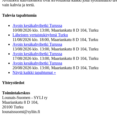
Avoimeen kahvihetkeen ovat tervetulleita kaikki joita syömishäiriö taval
vain kahvia ja teetä.
Tulevia tapahtumia
Avoin kesäkahvihetki Turussa
10/08/2026 klo. 13:00, Maariankatu 8 D 104, Turku
Läheisten vertaistukiryhmä Turku
11/08/2026 klo. 18:00, Maariankatu 8 D 104, Turku
Avoin kesäkahvihetki Turussa
13/08/2026 klo. 13:00, Maariankatu 8 D 104, Turku
Avoin kesäkahvihetki Turussa
17/08/2026 klo. 13:00, Maariankatu 8 D 104, Turku
Avoin kesäkahvihetki Turussa
20/08/2026 klo. 13:00, Maariankatu 8 D 104, Turku
Näytä kaikki tapahtumat »
Yhteystiedot
Toimintakeskus
Lounais-Suomen - SYLI ry
Maariankatu 8 D 104,
20100 Turku
lounaissuomi@syliin.fi