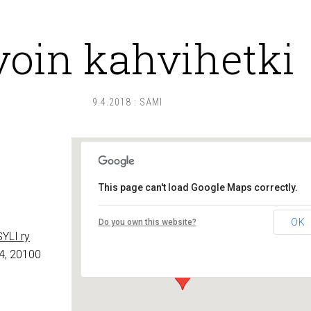
voin kahvihetki
9.4.2018
:
SAMI
This page can't load Google Maps correctly.
Lounais-Suomen – SYLI ry
OK
Do you own this website?
Maariankatu 8 D 104 - Turku
YLI ry
Tapahtumat
4, 20100