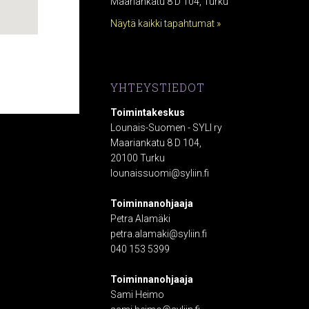
Maariankatu 8 D 104, Turku
Näytä kaikki tapahtumat »
YHTEYSTIEDOT
Toimintakeskus
Lounais-Suomen - SYLI ry
Maariankatu 8 D 104,
20100 Turku
lounaissuomi@syliin.fi
Toiminnanohjaaja
Petra Alamäki
petra.alamaki@syliin.fi
040 153 5399
Toiminnanohjaaja
Sami Heimo