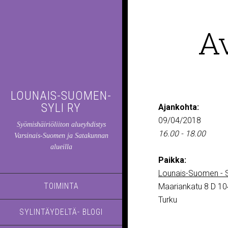
A
LOUNAIS-SUOMEN-
SYLI RY
Ajankohta:
09/04/2018
Syömishäiriöliiton alueyhdistys
16.00 - 18.00
Varsinais-Suomen ja Satakunnan
alueilla
Paikka:
Lounais-Suomen - S
TOIMINTA
Maariankatu 8 D 10
Turku
SYLINTÄYDELTÄ- BLOGI