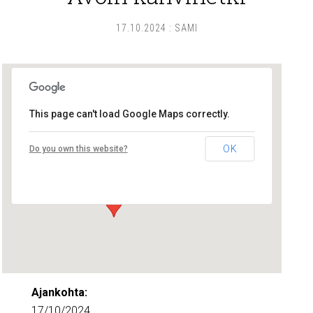
17.10.2024
:
SAMI
This page can't load Google Maps correctly.
Lounais-Suomen – SYLI ry
OK
Do you own this website?
Maariankatu 8 D 104 - Turku
Tapahtumat
Ajankohta:
17/10/2024