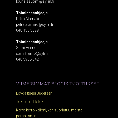
lounaissuomi@syliin.fi
Toiminnanohjaaja
Petra Alamäki
petra.alamaki@syliin.fi
040 153 5399
Toiminnanohjaaja
Sami Heimo
sami.heimo@syliin.fi
040 5958 542
VIIMEISIMMÄT BLOGIKIRJOITUKSET
Löydä Itsesi Uudelleen
Toksinen TikTok
Kerro kerro kelloni, ken suoriutuu meistä
parhaimmin