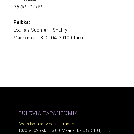
15.00 - 17.00
Paikka:
Lounais-Suomen - SYLI ry
Maariankatu 8 D 104, 20100 Turku
TULEVIA TAPAHTUMIA
Avoin kesäkahvihetki Turussa
10/08/2026 klo. 13:00, Maariankatu 8 D 104, Turku