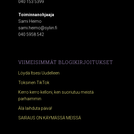
040 153 5399
Toiminnanohjaaja
Sami Heimo
sami.heimo@syliin.fi
040 5958 542
VIIMEISIMMÄT BLOGIKIRJOITUKSET
Löydä Itsesi Uudelleen
Toksinen TikTok
Kerro kerro kelloni, ken suoriutuu meistä
parhaimmin
Älä laihduta päivä!
SAIRAUS ON KÄYMÄSSÄ MEISSÄ