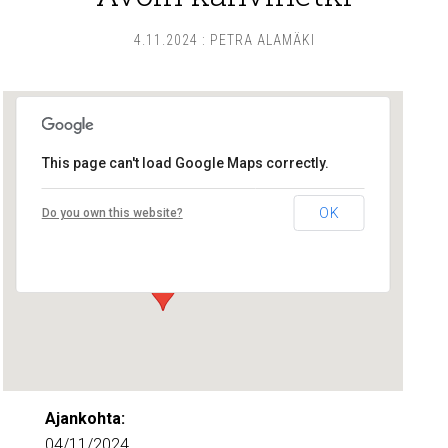
4.11.2024
:
PETRA ALAMÄKI
This page can't load Google Maps correctly.
Lounais-Suomen – SYLI ry
OK
Do you own this website?
Maariankatu 8 D 104 - Turku
Tapahtumat
Ajankohta:
04/11/2024