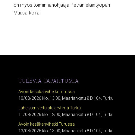
on myös toiminnanohjaaja Petran eläintyöpari
Muusa-koira.
TULEVIA TAPAHTUMIA
Avoin kesäkahvihetki Turussa
10/08/2026 klo. 13:00, Maariankatu 8 D 104, Turku
Läheisten vertaistukiryhmä Turku
11/08/2026 klo. 18:00, Maariankatu 8 D 104, Turku
Avoin kesäkahvihetki Turussa
13/08/2026 klo. 13:00, Maariankatu 8 D 104, Turku