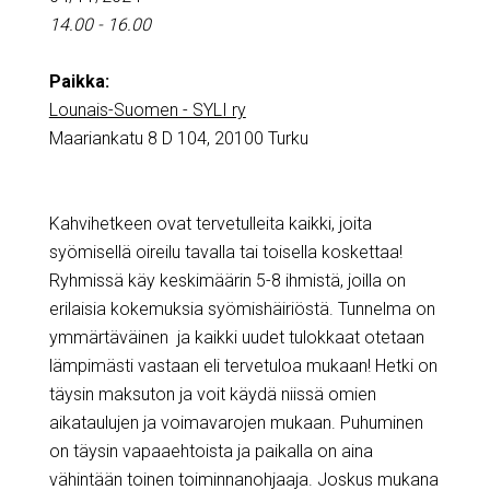
14.00 - 16.00
Paikka:
Lounais-Suomen - SYLI ry
Maariankatu 8 D 104, 20100 Turku
Kahvihetkeen ovat tervetulleita kaikki, joita
syömisellä oireilu tavalla tai toisella koskettaa!
Ryhmissä käy keskimäärin 5-8 ihmistä, joilla on
erilaisia kokemuksia syömishäiriöstä. Tunnelma on
ymmärtäväinen ja kaikki uudet tulokkaat otetaan
lämpimästi vastaan eli tervetuloa mukaan! Hetki on
täysin maksuton ja voit käydä niissä omien
aikataulujen ja voimavarojen mukaan. Puhuminen
on täysin vapaaehtoista ja paikalla on aina
vähintään toinen toiminnanohjaaja. Joskus mukana