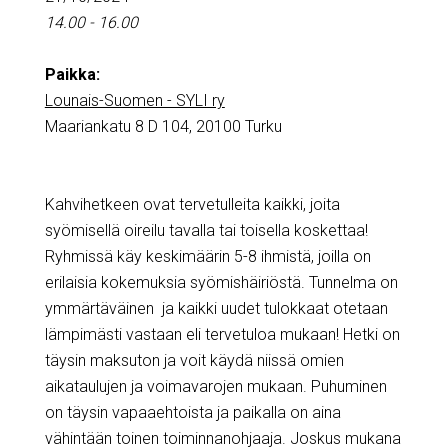
14.00 - 16.00
Paikka:
Lounais-Suomen - SYLI ry
Maariankatu 8 D 104, 20100 Turku
Kahvihetkeen ovat tervetulleita kaikki, joita
syömisellä oireilu tavalla tai toisella koskettaa!
Ryhmissä käy keskimäärin 5-8 ihmistä, joilla on
erilaisia kokemuksia syömishäiriöstä. Tunnelma on
ymmärtäväinen ja kaikki uudet tulokkaat otetaan
lämpimästi vastaan eli tervetuloa mukaan! Hetki on
täysin maksuton ja voit käydä niissä omien
aikataulujen ja voimavarojen mukaan. Puhuminen
on täysin vapaaehtoista ja paikalla on aina
vähintään toinen toiminnanohjaaja. Joskus mukana