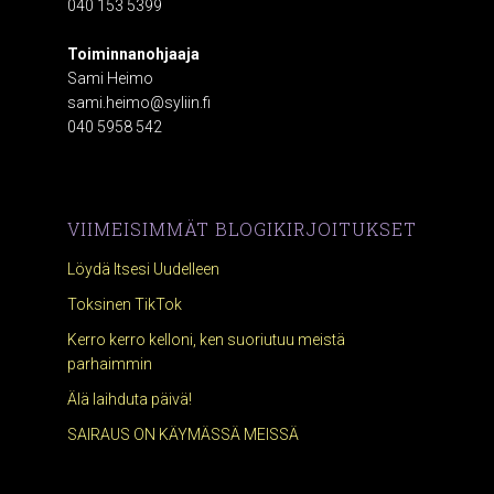
040 153 5399
Toiminnanohjaaja
Sami Heimo
sami.heimo@syliin.fi
040 5958 542
VIIMEISIMMÄT BLOGIKIRJOITUKSET
Löydä Itsesi Uudelleen
Toksinen TikTok
Kerro kerro kelloni, ken suoriutuu meistä
parhaimmin
Älä laihduta päivä!
SAIRAUS ON KÄYMÄSSÄ MEISSÄ