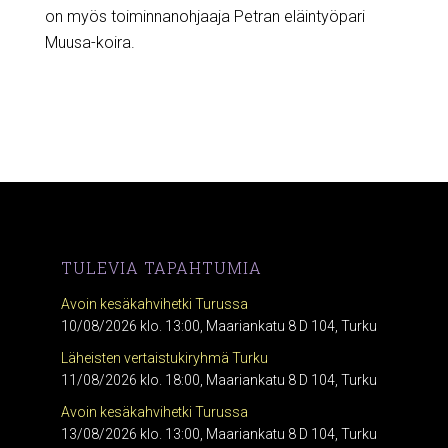
on myös toiminnanohjaaja Petran eläintyöpari
Muusa-koira.
TULEVIA TAPAHTUMIA
Avoin kesäkahvihetki Turussa
10/08/2026 klo. 13:00, Maariankatu 8 D 104, Turku
Läheisten vertaistukiryhmä Turku
11/08/2026 klo. 18:00, Maariankatu 8 D 104, Turku
Avoin kesäkahvihetki Turussa
13/08/2026 klo. 13:00, Maariankatu 8 D 104, Turku