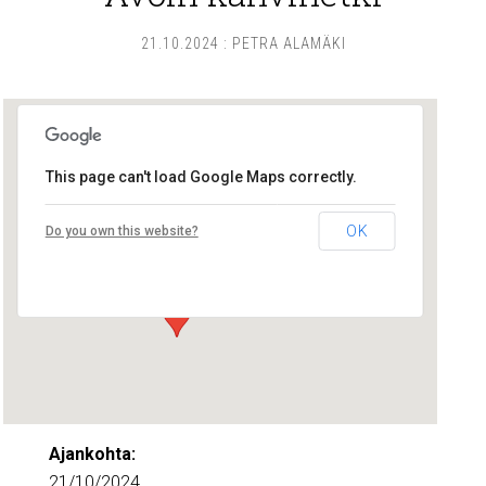
21.10.2024
:
PETRA ALAMÄKI
This page can't load Google Maps correctly.
Lounais-Suomen – SYLI ry
OK
Do you own this website?
Maariankatu 8 D 104 - Turku
Tapahtumat
Ajankohta:
21/10/2024