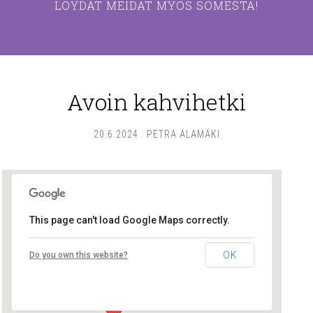
LÖYDÄT MEIDÄT MYÖS SOMESTA!
Avoin kahvihetki
20.6.2024
:
PETRA ALAMÄKI
This page can't load Google Maps correctly.
Lounais-Suomen – SYLI ry
OK
Do you own this website?
Maariankatu 8 D 104 - Turku
Tapahtumat