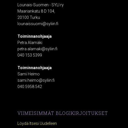
Lounais-Suomen - SYLI ry
Maariankatu 8 D 104,
20100 Turku
lounaissuomi@syliin.fi
Toiminnanohjaaja
Petra Alamäki
petra.alamaki@syliin.fi
040 153 5399
Toiminnanohjaaja
Sami Heimo
sami.heimo@syliin.fi
040 5958 542
VIIMEISIMMÄT BLOGIKIRJOITUKSET
Löydä Itsesi Uudelleen