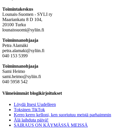
Toimintakeskus
Lounais-Suomen - SYLI ry
Maariankatu 8 D 104,
20100 Turku
lounaissuomi@syliin.fi
Toiminnanohjaaja
Petra Alamäki
petra.alamaki@syliin.fi
040 153 5399
Toiminnanohjaaja
Sami Heimo
sami.heimo@syliin.fi
040 5958 542
Viimeisimmät blogikirjoitukset
Löydä Itsesi Uudelleen
Toksinen TikTok
Kerro kerro kelloni, ken suoriutuu meistä parhaimmin
Älä laihduta päivä!
SAIRAUS ON KÄYMÄSSÄ MEISSÄ