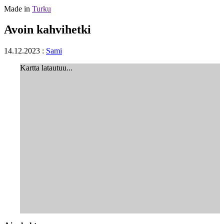
Made in
Turku
Avoin kahvihetki
14.12.2023
:
Sami
Kartta latautuu...