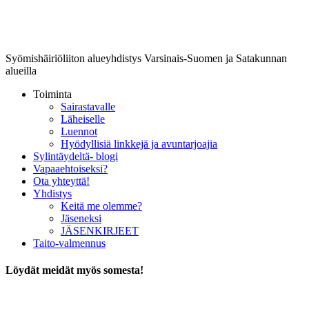
Lounais-Suomen-SYLI ry
Syömishäiriöliiton alueyhdistys Varsinais-Suomen ja Satakunnan
alueilla
Toiminta
Sairastavalle
Läheiselle
Luennot
Hyödyllisiä linkkejä ja avuntarjoajia
Sylintäydeltä- blogi
Vapaaehtoiseksi?
Ota yhteyttä!
Yhdistys
Keitä me olemme?
Jäseneksi
JÄSENKIRJEET
Taito-valmennus
Löydät meidät myös somesta!