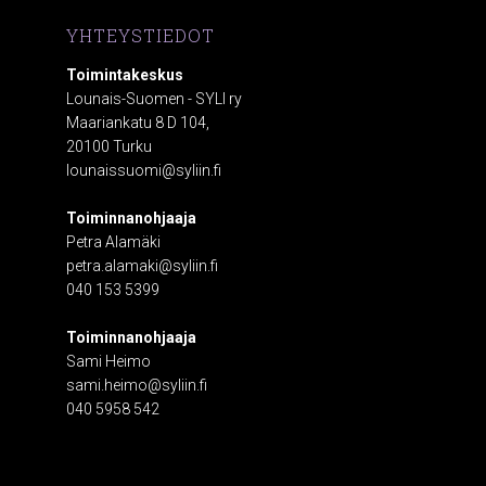
YHTEYSTIEDOT
Toimintakeskus
Lounais-Suomen - SYLI ry
Maariankatu 8 D 104,
20100 Turku
lounaissuomi@syliin.fi
Toiminnanohjaaja
Petra Alamäki
petra.alamaki@syliin.fi
040 153 5399
Toiminnanohjaaja
Sami Heimo
sami.heimo@syliin.fi
040 5958 542