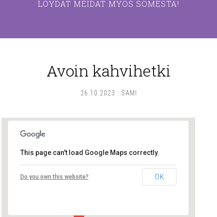
LÖYDÄT MEIDÄT MYÖS SOMESTA!
Avoin kahvihetki
26.10.2023
:
SAMI
This page can't load Google Maps correctly.
Lounais-Suomen – SYLI ry
OK
Do you own this website?
Maariankatu 8 D 104 - Turku
Tapahtumat