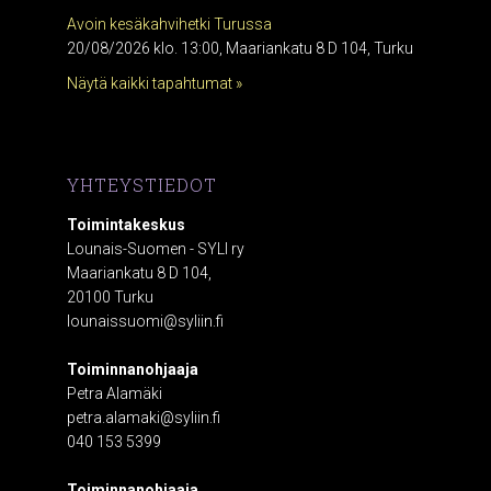
Avoin kesäkahvihetki Turussa
20/08/2026 klo. 13:00, Maariankatu 8 D 104, Turku
Näytä kaikki tapahtumat »
YHTEYSTIEDOT
Toimintakeskus
Lounais-Suomen - SYLI ry
Maariankatu 8 D 104,
20100 Turku
lounaissuomi@syliin.fi
Toiminnanohjaaja
Petra Alamäki
petra.alamaki@syliin.fi
040 153 5399
Toiminnanohjaaja