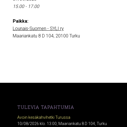
15.00 - 17.00
Paikka:
Lounais-Suomen - SYLI ry
Maariankatu 8 D 104, 20100 Turku
TULEVIA TAPAHTUMIA
Avoin kesäkahvihetki Turussa
10/08/2026 klo. 13:00, Maariankatu 8 D 104, Turku