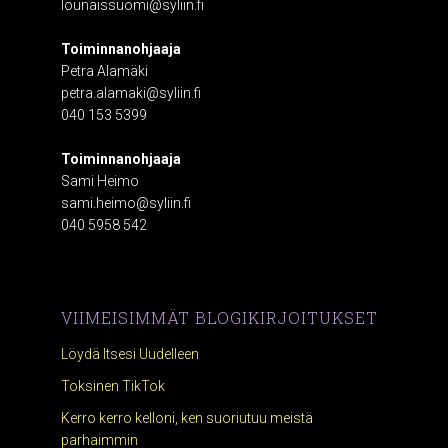
lounaissuomi@syliin.fi
Toiminnanohjaaja
Petra Alamäki
petra.alamaki@syliin.fi
040 153 5399
Toiminnanohjaaja
Sami Heimo
sami.heimo@syliin.fi
040 5958 542
VIIMEISIMMÄT BLOGIKIRJOITUKSET
Löydä Itsesi Uudelleen
Toksinen TikTok
Kerro kerro kelloni, ken suoriutuu meistä
parhaimmin