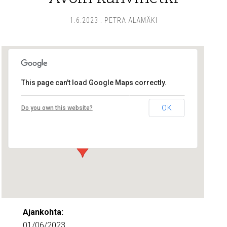
1.6.2023
:
PETRA ALAMÄKI
This page can't load Google Maps correctly.
Lounais-Suomen – SYLI ry
OK
Do you own this website?
Maariankatu 8 D 104 - Turku
Tapahtumat
Ajankohta:
01/06/2023