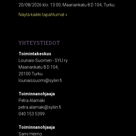
20/08/2026 klo. 13:00, Maariankatu 8 D 104, Turku
Näytä kaikki tapahtumat »
YHTEYSTIEDOT
Toimintakeskus
Lounais-Suomen - SYLI ry
Maariankatu 8 D 104,
20100 Turku
lounaissuomi@syliin.fi
Toiminnanohjaaja
Petra Alamäki
petra.alamaki@syliin.fi
040 153 5399
Toiminnanohjaaja
Sami Heimo