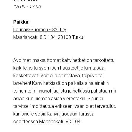
15.00 - 17.00
Paikka:
Lounais-Suomen - SYLI ry
Maariankatu 8 D 104, 20100 Turku
Avoimet, maksuttomat kahvihetket on tarkoitettu
kaikille, joita syömisen haasteet jollain tapaa
koskettavat. Voit olla sairastava, toipuva tai
läheinen! Kahvihetkissä on paikalla aina ainakin
toinen toiminnanohjaajista ja hetkissä puhutaan niin
asiaa kuin hieman asian vierestäkin. Sinun ei
tarvitse ilmoittautua erikseen, vaan olet tervetullut,
kun sinulle sopii! Kahvit juodaan Turussa
osoitteessa Maariankatu 8D 104