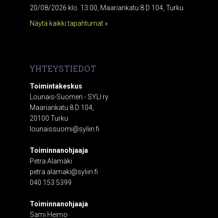
20/08/2026 klo. 13:00, Maariankatu 8 D 104, Turku
Näytä kaikki tapahtumat »
YHTEYSTIEDOT
Toimintakeskus
Lounais-Suomen - SYLI ry
Maariankatu 8 D 104,
20100 Turku
lounaissuomi@syliin.fi
Toiminnanohjaaja
Petra Alamäki
petra.alamaki@syliin.fi
040 153 5399
Toiminnanohjaaja
Sami Heimo