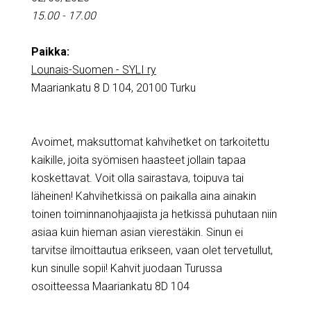
15.00 - 17.00
Paikka:
Lounais-Suomen - SYLI ry
Maariankatu 8 D 104, 20100 Turku
Avoimet, maksuttomat kahvihetket on tarkoitettu
kaikille, joita syömisen haasteet jollain tapaa
koskettavat. Voit olla sairastava, toipuva tai
läheinen! Kahvihetkissä on paikalla aina ainakin
toinen toiminnanohjaajista ja hetkissä puhutaan niin
asiaa kuin hieman asian vierestäkin. Sinun ei
tarvitse ilmoittautua erikseen, vaan olet tervetullut,
kun sinulle sopii! Kahvit juodaan Turussa
osoitteessa Maariankatu 8D 104