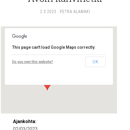
2.3.2023
:
PETRA ALAMÄKI
This page can't load Google Maps correctly.
Lounais-Suomen – SYLI ry
OK
Do you own this website?
Maariankatu 8 D 104 - Turku
Tapahtumat
Ajankohta:
02/03/2023