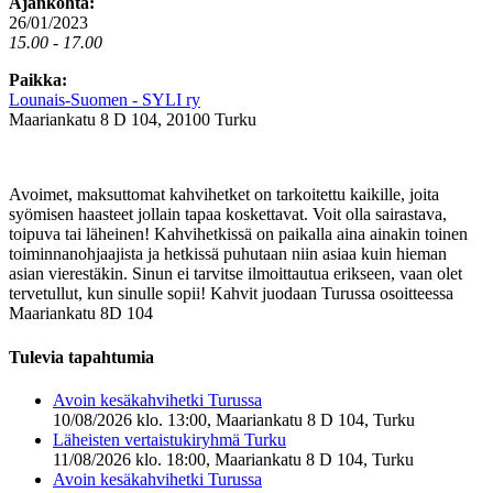
Ajankohta:
26/01/2023
15.00 - 17.00
Paikka:
Lounais-Suomen - SYLI ry
Maariankatu 8 D 104, 20100 Turku
Avoimet, maksuttomat kahvihetket on tarkoitettu kaikille, joita
syömisen haasteet jollain tapaa koskettavat. Voit olla sairastava,
toipuva tai läheinen! Kahvihetkissä on paikalla aina ainakin toinen
toiminnanohjaajista ja hetkissä puhutaan niin asiaa kuin hieman
asian vierestäkin. Sinun ei tarvitse ilmoittautua erikseen, vaan olet
tervetullut, kun sinulle sopii! Kahvit juodaan Turussa osoitteessa
Maariankatu 8D 104
Tulevia tapahtumia
Avoin kesäkahvihetki Turussa
10/08/2026 klo. 13:00, Maariankatu 8 D 104, Turku
Läheisten vertaistukiryhmä Turku
11/08/2026 klo. 18:00, Maariankatu 8 D 104, Turku
Avoin kesäkahvihetki Turussa