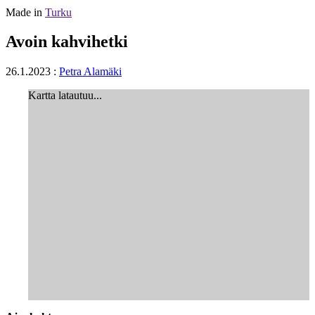
Made in
Turku
Avoin kahvihetki
26.1.2023
:
Petra Alamäki
Kartta latautuu...