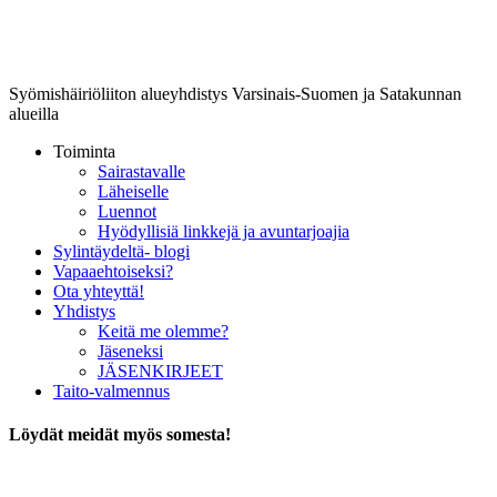
Lounais-Suomen-SYLI ry
Syömishäiriöliiton alueyhdistys Varsinais-Suomen ja Satakunnan
alueilla
Toiminta
Sairastavalle
Läheiselle
Luennot
Hyödyllisiä linkkejä ja avuntarjoajia
Sylintäydeltä- blogi
Vapaaehtoiseksi?
Ota yhteyttä!
Yhdistys
Keitä me olemme?
Jäseneksi
JÄSENKIRJEET
Taito-valmennus
Löydät meidät myös somesta!