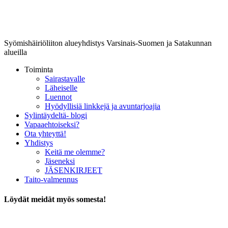
Lounais-Suomen-SYLI ry
Syömishäiriöliiton alueyhdistys Varsinais-Suomen ja Satakunnan
alueilla
Toiminta
Sairastavalle
Läheiselle
Luennot
Hyödyllisiä linkkejä ja avuntarjoajia
Sylintäydeltä- blogi
Vapaaehtoiseksi?
Ota yhteyttä!
Yhdistys
Keitä me olemme?
Jäseneksi
JÄSENKIRJEET
Taito-valmennus
Löydät meidät myös somesta!