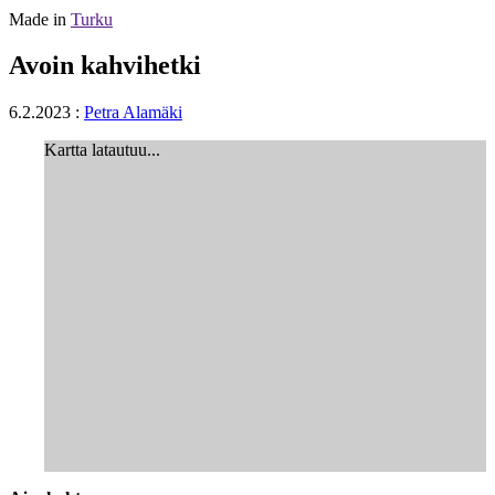
Made in
Turku
Avoin kahvihetki
6.2.2023
:
Petra Alamäki
Kartta latautuu...