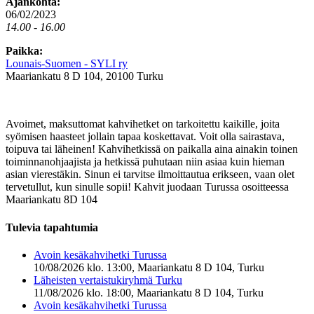
Ajankohta:
06/02/2023
14.00 - 16.00
Paikka:
Lounais-Suomen - SYLI ry
Maariankatu 8 D 104, 20100 Turku
Avoimet, maksuttomat kahvihetket on tarkoitettu kaikille, joita
syömisen haasteet jollain tapaa koskettavat. Voit olla sairastava,
toipuva tai läheinen! Kahvihetkissä on paikalla aina ainakin toinen
toiminnanohjaajista ja hetkissä puhutaan niin asiaa kuin hieman
asian vierestäkin. Sinun ei tarvitse ilmoittautua erikseen, vaan olet
tervetullut, kun sinulle sopii! Kahvit juodaan Turussa osoitteessa
Maariankatu 8D 104
Tulevia tapahtumia
Avoin kesäkahvihetki Turussa
10/08/2026 klo. 13:00, Maariankatu 8 D 104, Turku
Läheisten vertaistukiryhmä Turku
11/08/2026 klo. 18:00, Maariankatu 8 D 104, Turku
Avoin kesäkahvihetki Turussa