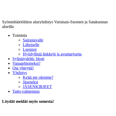
Lounais-Suomen-SYLI ry
Syömishäiriöliiton alueyhdistys Varsinais-Suomen ja Satakunnan
alueilla
Toiminta
Sairastavalle
Läheiselle
Luennot
Hyödyllisiä linkkejä ja avuntarjoajia
Sylintäydeltä- blogi
Vapaaehtoiseksi?
Ota yhteyttä!
Yhdistys
Keitä me olemme?
Jäseneksi
JÄSENKIRJEET
Taito-valmennus
Löydät meidät myös somesta!