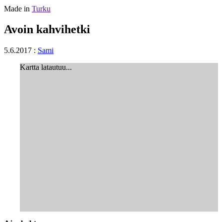
Made in
Turku
Avoin kahvihetki
5.6.2017
:
Sami
Kartta latautuu...