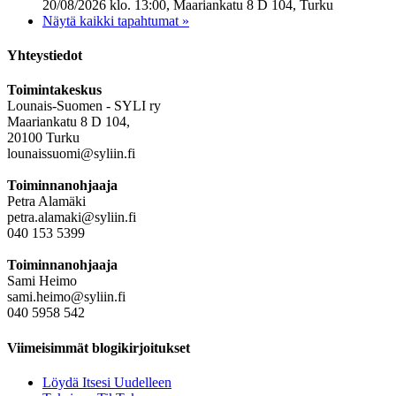
20/08/2026 klo. 13:00, Maariankatu 8 D 104, Turku
Näytä kaikki tapahtumat »
Yhteystiedot
Toimintakeskus
Lounais-Suomen - SYLI ry
Maariankatu 8 D 104,
20100 Turku
lounaissuomi@syliin.fi
Toiminnanohjaaja
Petra Alamäki
petra.alamaki@syliin.fi
040 153 5399
Toiminnanohjaaja
Sami Heimo
sami.heimo@syliin.fi
040 5958 542
Viimeisimmät blogikirjoitukset
Löydä Itsesi Uudelleen