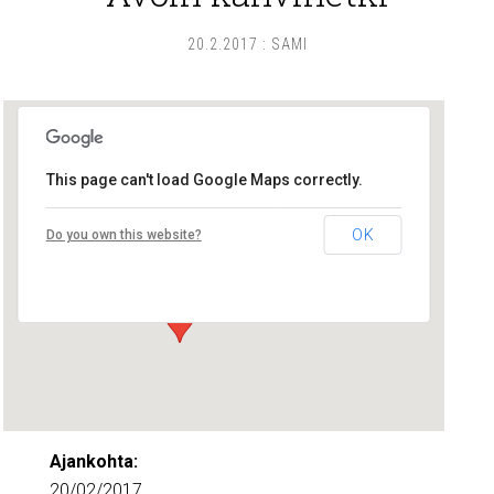
20.2.2017
:
SAMI
This page can't load Google Maps correctly.
Lounais-Suomen – SYLI ry
OK
Do you own this website?
Maariankatu 8 D 104 - Turku
Tapahtumat
Ajankohta:
20/02/2017