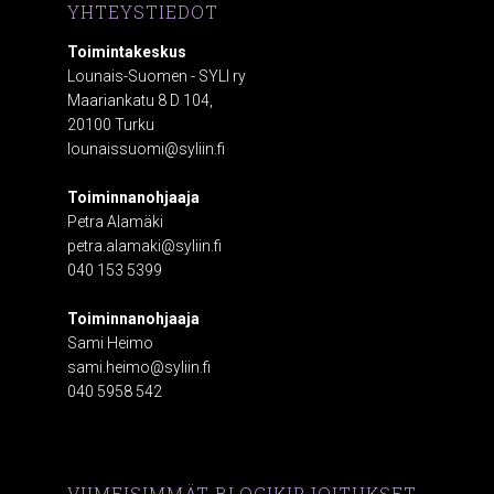
YHTEYSTIEDOT
Toimintakeskus
Lounais-Suomen - SYLI ry
Maariankatu 8 D 104,
20100 Turku
lounaissuomi@syliin.fi
Toiminnanohjaaja
Petra Alamäki
petra.alamaki@syliin.fi
040 153 5399
Toiminnanohjaaja
Sami Heimo
sami.heimo@syliin.fi
040 5958 542
VIIMEISIMMÄT BLOGIKIRJOITUKSET