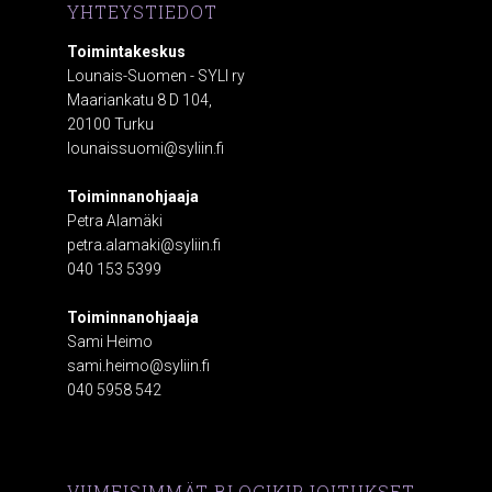
YHTEYSTIEDOT
Toimintakeskus
Lounais-Suomen - SYLI ry
Maariankatu 8 D 104,
20100 Turku
lounaissuomi@syliin.fi
Toiminnanohjaaja
Petra Alamäki
petra.alamaki@syliin.fi
040 153 5399
Toiminnanohjaaja
Sami Heimo
sami.heimo@syliin.fi
040 5958 542
VIIMEISIMMÄT BLOGIKIRJOITUKSET