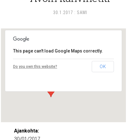
30.1.2017
:
SAMI
This page can't load Google Maps correctly.
Lounais-Suomen – SYLI ry
OK
Do you own this website?
Maariankatu 8 D 104 - Turku
Tapahtumat
Ajankohta:
30/01/2017