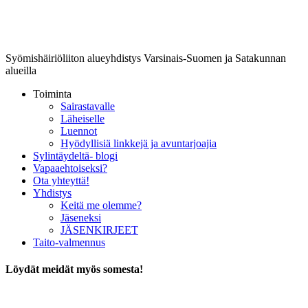
Lounais-Suomen-SYLI ry
Syömishäiriöliiton alueyhdistys Varsinais-Suomen ja Satakunnan
alueilla
Toiminta
Sairastavalle
Läheiselle
Luennot
Hyödyllisiä linkkejä ja avuntarjoajia
Sylintäydeltä- blogi
Vapaaehtoiseksi?
Ota yhteyttä!
Yhdistys
Keitä me olemme?
Jäseneksi
JÄSENKIRJEET
Taito-valmennus
Löydät meidät myös somesta!