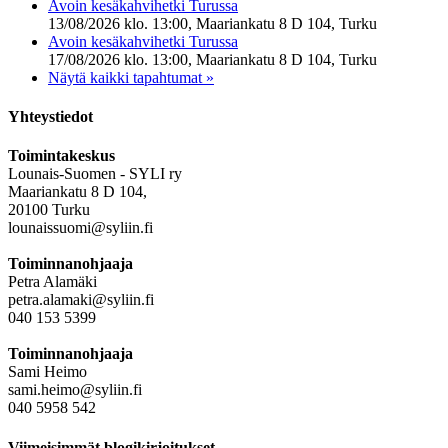
Avoin kesäkahvihetki Turussa
13/08/2026 klo. 13:00, Maariankatu 8 D 104, Turku
Avoin kesäkahvihetki Turussa
17/08/2026 klo. 13:00, Maariankatu 8 D 104, Turku
Näytä kaikki tapahtumat »
Yhteystiedot
Toimintakeskus
Lounais-Suomen - SYLI ry
Maariankatu 8 D 104,
20100 Turku
lounaissuomi@syliin.fi
Toiminnanohjaaja
Petra Alamäki
petra.alamaki@syliin.fi
040 153 5399
Toiminnanohjaaja
Sami Heimo
sami.heimo@syliin.fi
040 5958 542
Viimeisimmät blogikirjoitukset