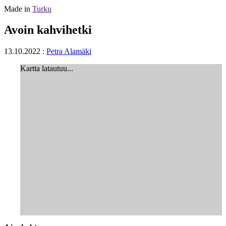
Made in
Turku
Avoin kahvihetki
13.10.2022
:
Petra Alamäki
Kartta latautuu...