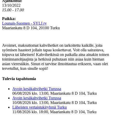
Ajankohta:
13/10/2022
15.00 - 17.00
Paikka:
Lounais-Suomen - SYLI ry
Maariankatu 8 D 104, 20100 Turku
Avoimet, maksuttomat kahvihetket on tarkoitettu kaikille, joita
syömisen haasteet jollain tapaa koskettavat. Voit olla sairastava,
toipuva tai läheinen! Kahvihetkissä on paikalla aina ainakin toinen
toiminnanohjaajista ja hetkissä puhutaan niin asiaa kuin hieman
asian vierestäkin. Sinun ei tarvitse ilmoittautua erikseen, vaan olet
tervetullut, kun sinulle sopii!
Tulevia tapahtumia
Avoin kesäkahvihetki Turussa
06/08/2026 klo. 13:00, Maariankatu 8 D 104, Turku
Avoin kesäkahvihetki Turussa
10/08/2026 klo. 13:00, Maariankatu 8 D 104, Turku
Läheisten vertaistukiryhmä Turku
11/08/2026 klo. 18:00, Maariankatu 8 D 104, Turku