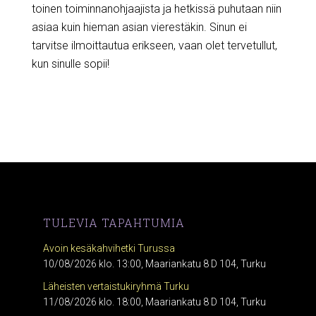
toinen toiminnanohjaajista ja hetkissä puhutaan niin
asiaa kuin hieman asian vierestäkin. Sinun ei
tarvitse ilmoittautua erikseen, vaan olet tervetullut,
kun sinulle sopii!
TULEVIA TAPAHTUMIA
Avoin kesäkahvihetki Turussa
10/08/2026 klo. 13:00, Maariankatu 8 D 104, Turku
Läheisten vertaistukiryhmä Turku
11/08/2026 klo. 18:00, Maariankatu 8 D 104, Turku