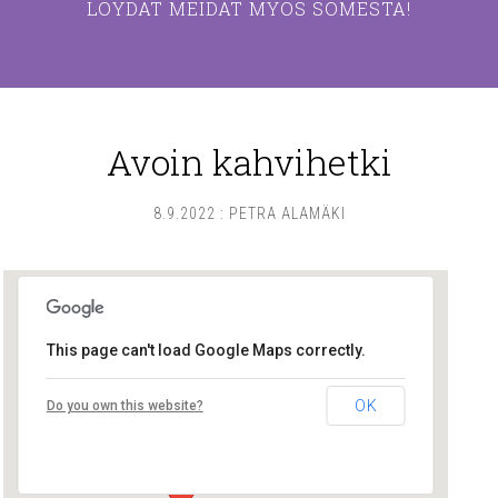
LÖYDÄT MEIDÄT MYÖS SOMESTA!
Avoin kahvihetki
8.9.2022
:
PETRA ALAMÄKI
This page can't load Google Maps correctly.
Lounais-Suomen – SYLI ry
OK
Do you own this website?
Maariankatu 8 D 104 - Turku
Tapahtumat