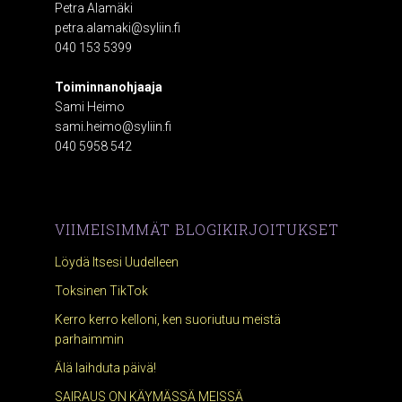
Petra Alamäki
petra.alamaki@syliin.fi
040 153 5399
Toiminnanohjaaja
Sami Heimo
sami.heimo@syliin.fi
040 5958 542
VIIMEISIMMÄT BLOGIKIRJOITUKSET
Löydä Itsesi Uudelleen
Toksinen TikTok
Kerro kerro kelloni, ken suoriutuu meistä
parhaimmin
Älä laihduta päivä!
SAIRAUS ON KÄYMÄSSÄ MEISSÄ