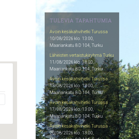
TULEVIA TAPAHTUMIA
Avoin kesäkahvihetki Turussa
10/08/2026 klo. 13:00,
Maariankatu 8 D 104, Turku
Läheisten vertaistukiryhmä Turku
11/08/2026 klo. 18:00,
Maariankatu 8 D 104, Turku
Avoin kesäkahvihetki Turussa
13/08/2026 klo. 13:00,
Maariankatu 8 D 104, Turku
Avoin kesäkahvihetki Turussa
17/08/2026 klo. 13:00,
Maariankatu 8 D 104, Turku
Avoin kesäkahvihetki Turussa
20/08/2026 klo. 13:00,