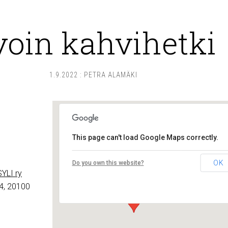
voin kahvihetki
1.9.2022
:
PETRA ALAMÄKI
This page can't load Google Maps correctly.
Lounais-Suomen – SYLI ry
OK
Do you own this website?
Maariankatu 8 D 104 - Turku
YLI ry
Tapahtumat
4, 20100