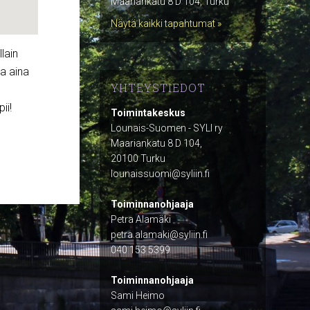
Maariankatu 8 D 104, Turku
Näytä kaikki tapahtumat »
lain
la aina
YHTEYSTIEDOT
ii!
Toimintakeskus
Lounais-Suomen - SYLI ry
Maariankatu 8 D 104,
20100 Turku
lounaissuomi@syliin.fi
Toiminnanohjaaja
Petra Alamäki
petra.alamaki@syliin.fi
040 153 5399
Toiminnanohjaaja
Sami Heimo