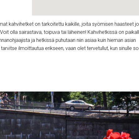
t kahvihetket on tarkoitettu kaikille, joita syömisen haasteet jol
oit olla sairastava, toipuva tai läheinen! Kahvihetkissä on paikal
nnanohjaajista ja hetkissä puhutaan niin asiaa kuin hieman asian
 tarvitse ilmoittautua erikseen, vaan olet tervetullut, kun sinulle sop