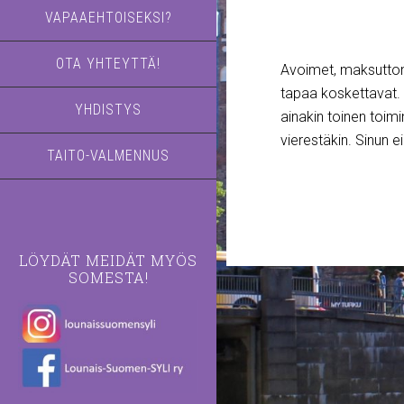
VAPAAEHTOISEKSI?
OTA YHTEYTTÄ!
Avoimet, maksuttoma
tapaa koskettavat. V
YHDISTYS
ainakin toinen toimi
vierestäkin. Sinun ei
TAITO-VALMENNUS
LÖYDÄT MEIDÄT MYÖS
SOMESTA!