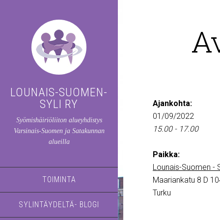
A
LOUNAIS-SUOMEN-
SYLI RY
Ajankohta:
01/09/2022
Syömishäiriöliiton alueyhdistys
15.00 - 17.00
Varsinais-Suomen ja Satakunnan
alueilla
Paikka:
Lounais-Suomen - S
TOIMINTA
Maariankatu 8 D 10
Turku
SYLINTÄYDELTÄ- BLOGI