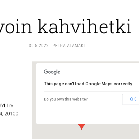
voin kahvihetki
30.5.2022
:
PETRA ALAMÄKI
This page can't load Google Maps correctly.
Lounais-Suomen – SYLI ry
OK
Do you own this website?
Maariankatu 8 D 104 - Turku
YLI ry
Tapahtumat
4, 20100