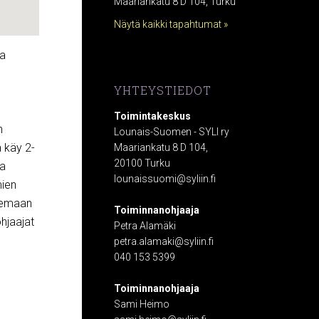
Maariankatu 8 D 104, Turku
Näytä kaikki tapahtumat »
la
YHTEYSTIEDOT
Toimintakeskus
n
Lounais-Suomen - SYLI ry
ä käy 2-
Maariankatu 8 D 104,
20100 Turku
ta
lounaissuomi@syliin.fi
mien
ilemaan
Toiminnanohjaaja
hjaajat
Petra Alamäki
petra.alamaki@syliin.fi
040 153 5399
Toiminnanohjaaja
Sami Heimo