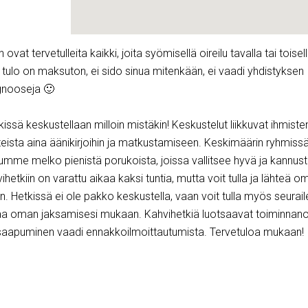
 ovat tervetulleita kaikki, joita syömisellä oireilu tavalla tai toisel
tulo on maksuton, ei sido sinua mitenkään, ei vaadi yhdistyksen
gnooseja 🙂
ssä keskustellaan milloin mistäkin! Keskustelut liikkuvat ihmiste
nteista aina äänikirjoihin ja matkustamiseen. Keskimäärin ryhmiss
humme melko pienistä porukoista, joissa vallitsee hyvä ja kannus
ihetkiin on varattu aikaa kaksi tuntia, mutta voit tulla ja lähteä o
n. Hetkissä ei ole pakko keskustella, vaan voit tulla myös seura
a oman jaksamisesi mukaan. Kahvihetkiä luotsaavat toiminnano
 saapuminen vaadi ennakkoilmoittautumista. Tervetuloa mukaan!