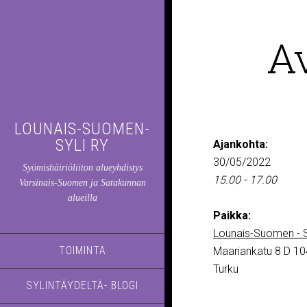
A
LOUNAIS-SUOMEN-
SYLI RY
Ajankohta:
30/05/2022
Syömishäiriöliiton alueyhdistys
15.00 - 17.00
Varsinais-Suomen ja Satakunnan
alueilla
Paikka:
Lounais-Suomen - S
TOIMINTA
Maariankatu 8 D 10
Turku
SYLINTÄYDELTÄ- BLOGI