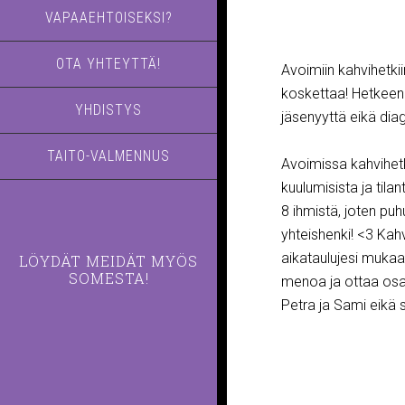
VAPAAEHTOISEKSI?
OTA YHTEYTTÄ!
Avoimiin kahvihetkiin
koskettaa! Hetkeen 
YHDISTYS
jäsenyyttä eikä dia
TAITO-VALMENNUS
Avoimissa kahvihetki
kuulumisista ja tila
8 ihmistä, joten pu
yhteishenki! <3 Kahv
aikataulujesi mukaa
LÖYDÄT MEIDÄT MYÖS
SOMESTA!
menoa ja ottaa osa
Petra ja Sami eikä