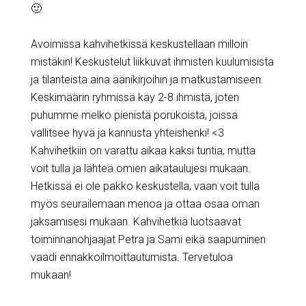
🙂
Avoimissa kahvihetkissä keskustellaan milloin
mistäkin! Keskustelut liikkuvat ihmisten kuulumisista
ja tilanteista aina äänikirjoihin ja matkustamiseen.
Keskimäärin ryhmissä käy 2-8 ihmistä, joten
puhumme melko pienistä porukoista, joissa
vallitsee hyvä ja kannusta yhteishenki! <3
Kahvihetkiin on varattu aikaa kaksi tuntia, mutta
voit tulla ja lähteä omien aikataulujesi mukaan.
Hetkissä ei ole pakko keskustella, vaan voit tulla
myös seurailemaan menoa ja ottaa osaa oman
jaksamisesi mukaan. Kahvihetkiä luotsaavat
toiminnanohjaajat Petra ja Sami eikä saapuminen
vaadi ennakkoilmoittautumista. Tervetuloa
mukaan!