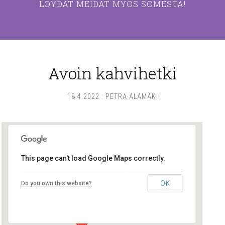
LÖYDÄT MEIDÄT MYÖS SOMESTA!
Avoin kahvihetki
18.4.2022
:
PETRA ALAMÄKI
This page can't load Google Maps correctly.
Lounais-Suomen – SYLI ry
OK
Do you own this website?
Maariankatu 8 D 104 - Turku
Tapahtumat