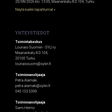
20/08/2026 klo. 13:00, Maariankatu 8 D 104, Turku
Näytä kaikki tapahtumat »
YHTEYSTIEDOT
Toimintakeskus
Lounais-Suomen - SYLI ry
Maariankatu 8 D 104,
20100 Turku
lounaissuomi@syliin.fi
Toiminnanohjaaja
Petra Alamäki
petra.alamaki@syliin.fi
040 153 5399
Toiminnanohjaaja
Sami Heimo