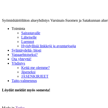
Lounais-Suomen-SYLI ry
Syömishäiriöliiton alueyhdistys Varsinais-Suomen ja Satakunnan aluei
Toiminta
Sairastavalle
Läheiselle
Luennot
Hyödyllisiä linkkejä ja avuntarjoajia
Sylintäydeltä- blogi
Vapaaehtoiseksi?
Ota yhteyttä!
Yhdistys
Keitä me olemme?
Jäseneksi
JÄSENKIRJEET
Taito-valmennus
Löydät meidät myös somesta!
Made in
Turku