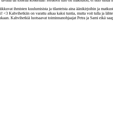
lu tavalla tai toisella koskettaa! Hetkeen tulo on maksuton, ei sido sinu
iikkuvat ihmisten kuulumisista ja tilanteista aina äänikirjoihin ja ma
i! <3 Kahvihetkiin on varattu aikaa kaksi tuntia, mutta voit tulla ja lä
ukaan. Kahvihetkiä luotsaavat toiminnanohjaajat Petra ja Sami eikä s