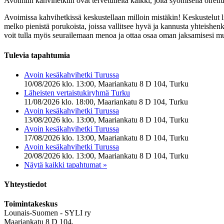
Avoimiin kahvihetkiin ovat tervetulleita kaikki, joita syömisellä oirei
Avoimissa kahvihetkissä keskustellaan milloin mistäkin! Keskustelut l
melko pienistä porukoista, joissa vallitsee hyvä ja kannusta yhteishenk
voit tulla myös seurailemaan menoa ja ottaa osaa oman jaksamisesi m
Tulevia tapahtumia
Avoin kesäkahvihetki Turussa
10/08/2026 klo. 13:00, Maariankatu 8 D 104, Turku
Läheisten vertaistukiryhmä Turku
11/08/2026 klo. 18:00, Maariankatu 8 D 104, Turku
Avoin kesäkahvihetki Turussa
13/08/2026 klo. 13:00, Maariankatu 8 D 104, Turku
Avoin kesäkahvihetki Turussa
17/08/2026 klo. 13:00, Maariankatu 8 D 104, Turku
Avoin kesäkahvihetki Turussa
20/08/2026 klo. 13:00, Maariankatu 8 D 104, Turku
Näytä kaikki tapahtumat »
Yhteystiedot
Toimintakeskus
Lounais-Suomen - SYLI ry
Maariankatu 8 D 104,