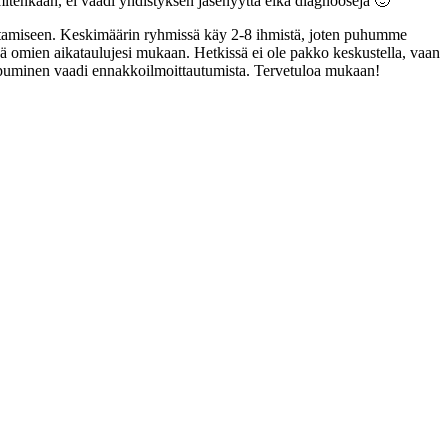
a mitenkään, ei vaadi yhdistyksen jäsenyyttä eikä diagnooseja 🙂
tkustamiseen. Keskimäärin ryhmissä käy 2-8 ihmistä, joten puhumme
hteä omien aikataulujesi mukaan. Hetkissä ei ole pakko keskustella, vaan
aapuminen vaadi ennakkoilmoittautumista. Tervetuloa mukaan!