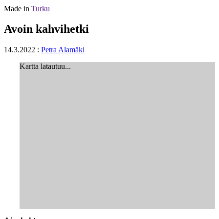
Made in
Turku
Avoin kahvihetki
14.3.2022
:
Petra Alamäki
Kartta latautuu...