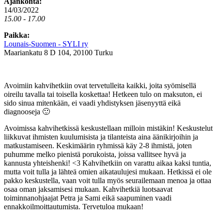
Ajankohta:
14/03/2022
15.00 - 17.00
Paikka:
Lounais-Suomen - SYLI ry
Maariankatu 8 D 104, 20100 Turku
Avoimiin kahvihetkiin ovat tervetulleita kaikki, joita syömisellä
oireilu tavalla tai toisella koskettaa! Hetkeen tulo on maksuton, ei
sido sinua mitenkään, ei vaadi yhdistyksen jäsenyyttä eikä
diagnooseja 🙂
Avoimissa kahvihetkissä keskustellaan milloin mistäkin! Keskustelut
liikkuvat ihmisten kuulumisista ja tilanteista aina äänikirjoihin ja
matkustamiseen. Keskimäärin ryhmissä käy 2-8 ihmistä, joten
puhumme melko pienistä porukoista, joissa vallitsee hyvä ja
kannusta yhteishenki! <3 Kahvihetkiin on varattu aikaa kaksi tuntia,
mutta voit tulla ja lähteä omien aikataulujesi mukaan. Hetkissä ei ole
pakko keskustella, vaan voit tulla myös seurailemaan menoa ja ottaa
osaa oman jaksamisesi mukaan. Kahvihetkiä luotsaavat
toiminnanohjaajat Petra ja Sami eikä saapuminen vaadi
ennakkoilmoittautumista. Tervetuloa mukaan!