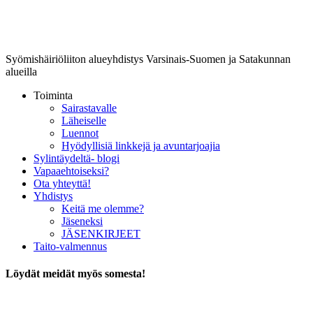
Lounais-Suomen-SYLI ry
Syömishäiriöliiton alueyhdistys Varsinais-Suomen ja Satakunnan
alueilla
Toiminta
Sairastavalle
Läheiselle
Luennot
Hyödyllisiä linkkejä ja avuntarjoajia
Sylintäydeltä- blogi
Vapaaehtoiseksi?
Ota yhteyttä!
Yhdistys
Keitä me olemme?
Jäseneksi
JÄSENKIRJEET
Taito-valmennus
Löydät meidät myös somesta!