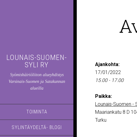
A
LOUNAIS-SUOMEN-
SYLI RY
Ajankohta:
17/01/2022
Syömishäiriöliiton alueyhdistys
15.00 - 17.00
Varsinais-Suomen ja Satakunnan
alueilla
Paikka:
Lounais-Suomen - S
TOIMINTA
Maariankatu 8 D 10
Turku
SYLINTÄYDELTÄ- BLOGI