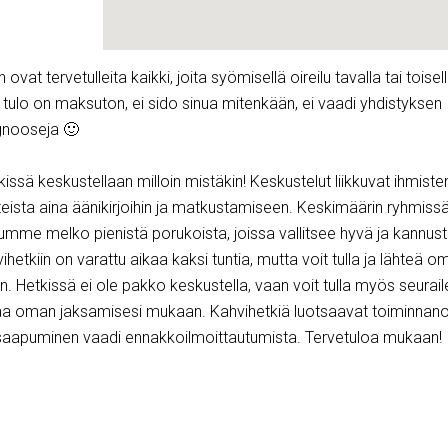
 ovat tervetulleita kaikki, joita syömisellä oireilu tavalla tai toisel
tulo on maksuton, ei sido sinua mitenkään, ei vaadi yhdistyksen
gnooseja 🙂
ssä keskustellaan milloin mistäkin! Keskustelut liikkuvat ihmiste
nteista aina äänikirjoihin ja matkustamiseen. Keskimäärin ryhmiss
humme melko pienistä porukoista, joissa vallitsee hyvä ja kannus
ihetkiin on varattu aikaa kaksi tuntia, mutta voit tulla ja lähteä o
n. Hetkissä ei ole pakko keskustella, vaan voit tulla myös seura
a oman jaksamisesi mukaan. Kahvihetkiä luotsaavat toiminnano
 saapuminen vaadi ennakkoilmoittautumista. Tervetuloa mukaan!