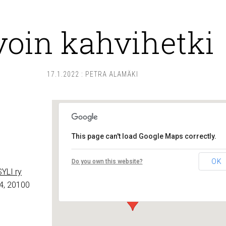
voin kahvihetki
17.1.2022
:
PETRA ALAMÄKI
This page can't load Google Maps correctly.
Lounais-Suomen – SYLI ry
OK
Do you own this website?
Maariankatu 8 D 104 - Turku
YLI ry
Tapahtumat
4, 20100