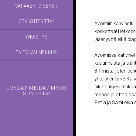
VAPAAEHTOISEKSI?
OTA YHTEYTTÄ!
Avoimiin kahvihetkiin
koskettaa! Hetkeen 
YHDISTYS
jäsenyyttä eikä dia
TAITO-VALMENNUS
Avoimissa kahvihetki
kuulumisista ja tila
8 ihmistä, joten pu
yhteishenki! <3 Kahv
aikataulujesi mukaa
LÖYDÄT MEIDÄT MYÖS
SOMESTA!
menoa ja ottaa osa
Petra ja Sami eikä