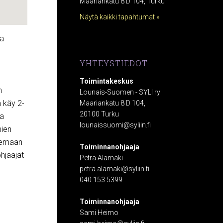
Maariankatu 8 D 104, Turku
Näytä kaikki tapahtumat »
la
YHTEYSTIEDOT
Toimintakeskus
n
Lounais-Suomen - SYLI ry
ä käy 2-
Maariankatu 8 D 104,
20100 Turku
ta
lounaissuomi@syliin.fi
mien
ilemaan
Toiminnanohjaaja
hjaajat
Petra Alamäki
petra.alamaki@syliin.fi
040 153 5399
Toiminnanohjaaja
Sami Heimo