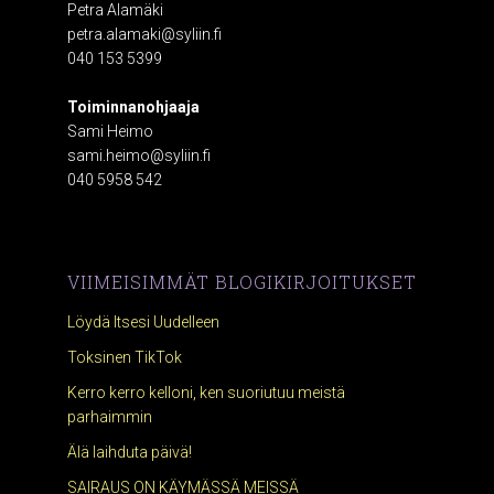
Petra Alamäki
petra.alamaki@syliin.fi
040 153 5399
Toiminnanohjaaja
Sami Heimo
sami.heimo@syliin.fi
040 5958 542
VIIMEISIMMÄT BLOGIKIRJOITUKSET
Löydä Itsesi Uudelleen
Toksinen TikTok
Kerro kerro kelloni, ken suoriutuu meistä
parhaimmin
Älä laihduta päivä!
SAIRAUS ON KÄYMÄSSÄ MEISSÄ