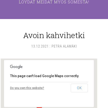
LÖYDÄT MEIDÄT MYÖS SOMESTA!
Avoin kahvihetki
13.12.2021
:
PETRA ALAMÄKI
This page can't load Google Maps correctly.
Lounais-Suomen – SYLI ry
OK
Do you own this website?
Maariankatu 8 D 104 - Turku
Tapahtumat