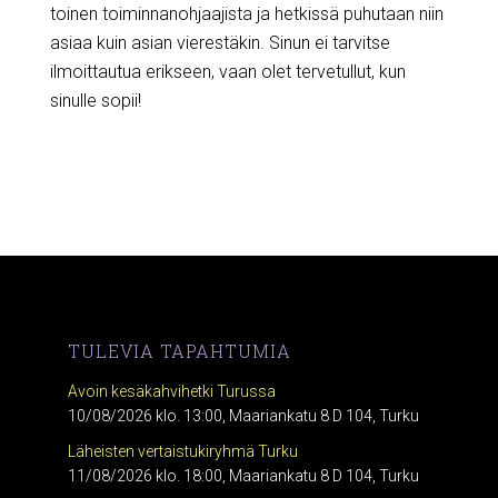
toinen toiminnanohjaajista ja hetkissä puhutaan niin
asiaa kuin asian vierestäkin. Sinun ei tarvitse
ilmoittautua erikseen, vaan olet tervetullut, kun
sinulle sopii!
TULEVIA TAPAHTUMIA
Avoin kesäkahvihetki Turussa
10/08/2026 klo. 13:00, Maariankatu 8 D 104, Turku
Läheisten vertaistukiryhmä Turku
11/08/2026 klo. 18:00, Maariankatu 8 D 104, Turku