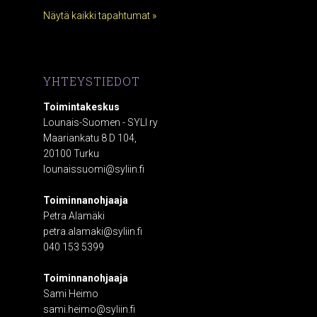
Näytä kaikki tapahtumat »
YHTEYSTIEDOT
Toimintakeskus
Lounais-Suomen - SYLI ry
Maariankatu 8 D 104,
20100 Turku
lounaissuomi@syliin.fi
Toiminnanohjaaja
Petra Alamäki
petra.alamaki@syliin.fi
040 153 5399
Toiminnanohjaaja
Sami Heimo
sami.heimo@syliin.fi