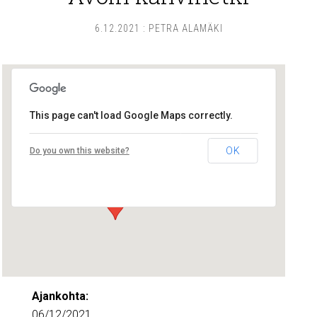
6.12.2021
:
PETRA ALAMÄKI
This page can't load Google Maps correctly.
Lounais-Suomen – SYLI ry
OK
Do you own this website?
Maariankatu 8 D 104 - Turku
Tapahtumat
Ajankohta:
06/12/2021