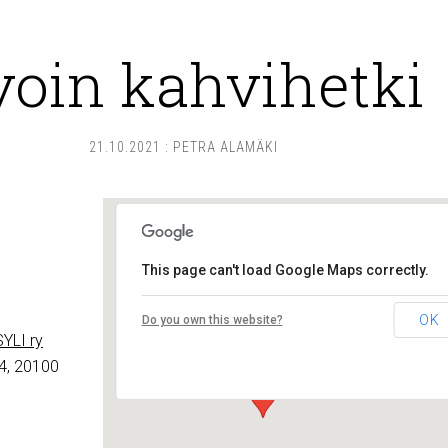
voin kahvihetki
21.10.2021
:
PETRA ALAMÄKI
This page can't load Google Maps correctly.
Lounais-Suomen – SYLI ry
OK
Do you own this website?
Maariankatu 8 D 104 - Turku
YLI ry
Tapahtumat
4, 20100