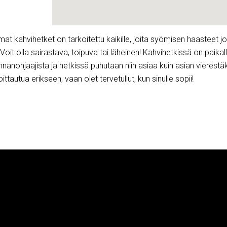
t kahvihetket on tarkoitettu kaikille, joita syömisen haasteet jol
oit olla sairastava, toipuva tai läheinen! Kahvihetkissä on paikal
nnanohjaajista ja hetkissä puhutaan niin asiaa kuin asian vierestäk
oittautua erikseen, vaan olet tervetullut, kun sinulle sopii!