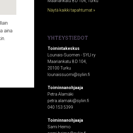
Maariankatu 8 D 104, Turku
Näytä kaikki tapahtumat »
lain
la aina
YHTEYSTIEDOT
in.
Toimintakeskus
Lounais-Suomen - SYLI ry
Maariankatu 8 D 104,
20100 Turku
lounaissuomi@syliin.fi
Toiminnanohjaaja
Petra Alamäki
petra.alamaki@syliin.fi
040 153 5399
Toiminnanohjaaja
Sami Heimo