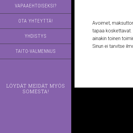
VAPAAEHTOISEKSI?
OTA YHTEYTTÄ!
Avoimet, maksuttoma
tapaa koskettavat. V
YHDISTYS
ainakin toinen toimi
Sinun ei tarvitse ilm
TAITO-VALMENNUS
LÖYDÄT MEIDÄT MYÖS
SOMESTA!