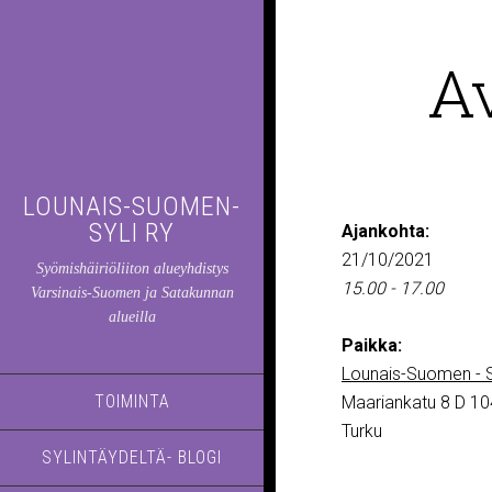
A
LOUNAIS-SUOMEN-
SYLI RY
Ajankohta:
21/10/2021
Syömishäiriöliiton alueyhdistys
15.00 - 17.00
Varsinais-Suomen ja Satakunnan
alueilla
Paikka:
Lounais-Suomen - S
TOIMINTA
Maariankatu 8 D 10
Turku
SYLINTÄYDELTÄ- BLOGI