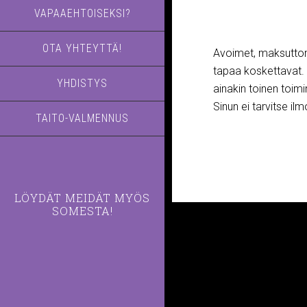
VAPAAEHTOISEKSI?
OTA YHTEYTTÄ!
Avoimet, maksuttoma
tapaa koskettavat. V
YHDISTYS
ainakin toinen toimi
Sinun ei tarvitse ilm
TAITO-VALMENNUS
LÖYDÄT MEIDÄT MYÖS
SOMESTA!