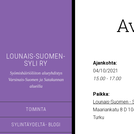
A
LOUNAIS-SUOMEN-
SYLI RY
Ajankohta:
04/10/2021
Syömishäiriöliiton alueyhdistys
15.00 - 17.00
Varsinais-Suomen ja Satakunnan
alueilla
Paikka:
Lounais-Suomen - S
TOIMINTA
Maariankatu 8 D 10
Turku
SYLINTÄYDELTÄ- BLOGI