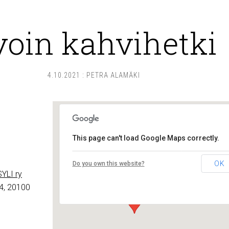
voin kahvihetki
4.10.2021
:
PETRA ALAMÄKI
This page can't load Google Maps correctly.
Lounais-Suomen – SYLI ry
OK
Do you own this website?
Maariankatu 8 D 104 - Turku
YLI ry
Tapahtumat
4, 20100