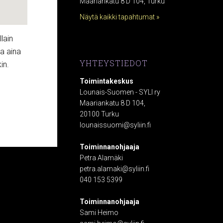
Maariankatu 8 D 104, Turku
Näytä kaikki tapahtumat »
lain
la aina
YHTEYSTIEDOT
in.
Toimintakeskus
Lounais-Suomen - SYLI ry
Maariankatu 8 D 104,
20100 Turku
lounaissuomi@syliin.fi
Toiminnanohjaaja
Petra Alamäki
petra.alamaki@syliin.fi
040 153 5399
Toiminnanohjaaja
Sami Heimo