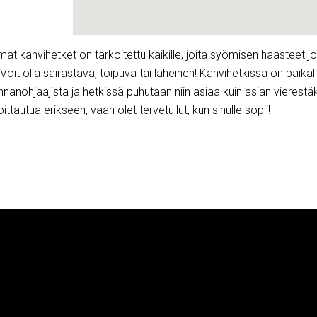
t kahvihetket on tarkoitettu kaikille, joita syömisen haasteet jol
oit olla sairastava, toipuva tai läheinen! Kahvihetkissä on paikal
nnanohjaajista ja hetkissä puhutaan niin asiaa kuin asian vierestäk
oittautua erikseen, vaan olet tervetullut, kun sinulle sopii!