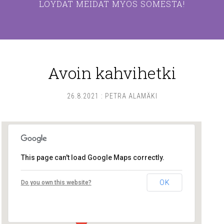
LÖYDÄT MEIDÄT MYÖS SOMESTA!
Avoin kahvihetki
26.8.2021
:
PETRA ALAMÄKI
This page can't load Google Maps correctly.
Lounais-Suomen – SYLI ry
OK
Do you own this website?
Maariankatu 8 D 104 - Turku
Tapahtumat