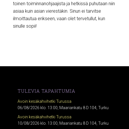
toinen toiminnanohjaajista ja hetkissä puhutaan niin
asiaa kuin asian vierestäkin. Sinun ei tarvitse
ilmoittautua erikseen, vaan olet tervetullut, kun
sinulle sopii!
TULEVIA TAPAHTUMIA
Avoin kesäkahvihetki Turussa
06/08/2026 klo. 13:00, Maariankatu 8 D 104, Turku
Avoin kesäkahvihetki Turussa
10/08/2026 klo. 13:00, Maariankatu 8 D 104, Turku