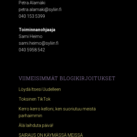
Petra Alamäki
petra.alamaki@syliin.fi
040 153 5399
Toiminnanohjaaja
Sami Heimo
sami.heimo@syliin.fi
040 5958 542
VIIMEISIMMÄT BLOGIKIRJOITUKSET
Löydä Itsesi Uudelleen
Toksinen TikTok
Kerro kerro kelloni, ken suoriutuu meistä
parhaimmin
Älä laihduta päivä!
SAIRAUS ON KÄYMÄSSÄ MEISSÄ