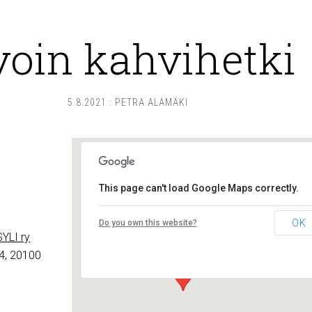
voin kahvihetki
5.8.2021
:
PETRA ALAMÄKI
This page can't load Google Maps correctly.
Lounais-Suomen – SYLI ry
OK
Do you own this website?
Maariankatu 8 D 104 - Turku
YLI ry
Tapahtumat
4, 20100