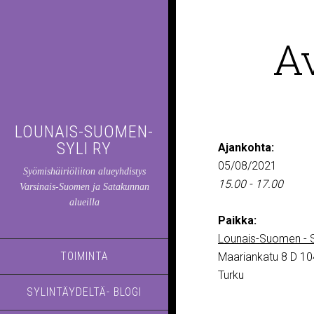
A
LOUNAIS-SUOMEN-
SYLI RY
Ajankohta:
05/08/2021
Syömishäiriöliiton alueyhdistys
15.00 - 17.00
Varsinais-Suomen ja Satakunnan
alueilla
Paikka:
Lounais-Suomen - S
TOIMINTA
Maariankatu 8 D 10
Turku
SYLINTÄYDELTÄ- BLOGI