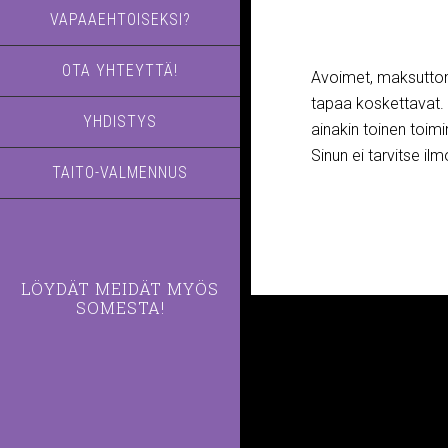
VAPAAEHTOISEKSI?
OTA YHTEYTTÄ!
Avoimet, maksuttoma
tapaa koskettavat. V
YHDISTYS
ainakin toinen toimi
Sinun ei tarvitse ilm
TAITO-VALMENNUS
LÖYDÄT MEIDÄT MYÖS
SOMESTA!