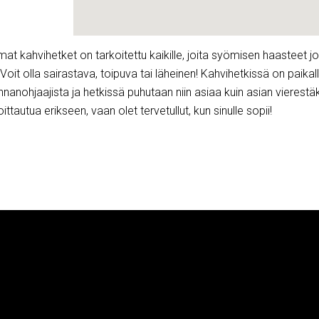
t kahvihetket on tarkoitettu kaikille, joita syömisen haasteet jol
oit olla sairastava, toipuva tai läheinen! Kahvihetkissä on paikal
nnanohjaajista ja hetkissä puhutaan niin asiaa kuin asian vierestäk
oittautua erikseen, vaan olet tervetullut, kun sinulle sopii!