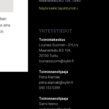
Maariankatu 8 D 104, Turku
Näytä kaikki tapahtumat »
lain
la aina
YHTEYSTIEDOT
in.
Toimintakeskus
Lounais-Suomen - SYLI ry
Maariankatu 8 D 104,
20100 Turku
lounaissuomi@syliin.fi
Toiminnanohjaaja
Petra Alamäki
petra.alamaki@syliin.fi
040 153 5399
Toiminnanohjaaja
Sami Heimo