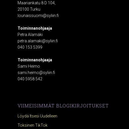
Maariankatu 8 D 104,
20100 Turku
lounaissuomi@syliin.fi
Toiminnanohjaaja
Petra Alamäki
petra.alamaki@syliin.fi
040 153 5399
Toiminnanohjaaja
Sami Heimo
sami.heimo@syliin.fi
040 5958 542
VIIMEISIMMÄT BLOGIKIRJOITUKSET
Löydä Itsesi Uudelleen
Toksinen TikTok