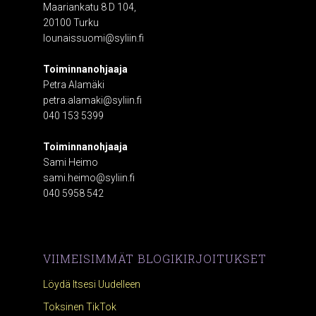
Maariankatu 8 D 104,
20100 Turku
lounaissuomi@syliin.fi
Toiminnanohjaaja
Petra Alamäki
petra.alamaki@syliin.fi
040 153 5399
Toiminnanohjaaja
Sami Heimo
sami.heimo@syliin.fi
040 5958 542
VIIMEISIMMÄT BLOGIKIRJOITUKSET
Löydä Itsesi Uudelleen
Toksinen TikTok