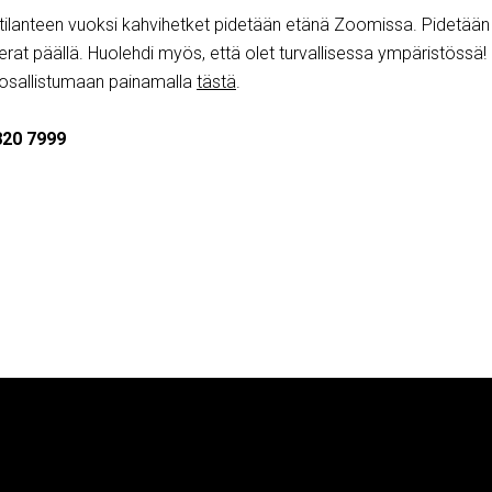
tilanteen vuoksi kahvihetket pidetään etänä Zoomissa. Pidetään
at päällä. Huolehdi myös, että olet turvallisessa ympäristössä!
 osallistumaan painamalla
tästä
.
820 7999