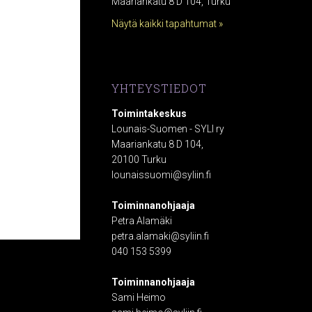
Maariankatu 8 D 104, Turku
Näytä kaikki tapahtumat »
YHTEYSTIEDOT
Toimintakeskus
Lounais-Suomen - SYLI ry
Maariankatu 8 D 104,
20100 Turku
lounaissuomi@syliin.fi
Toiminnanohjaaja
Petra Alamäki
petra.alamaki@syliin.fi
040 153 5399
Toiminnanohjaaja
Sami Heimo