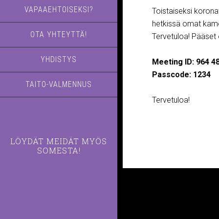
VAPAAEHTOISEKSI?
Toistaiseksi korona
hetkissä omat kamer
OTA YHTEYTTÄ!
Tervetuloa! Pääset
YHDISTYS
Meeting ID: 964 4
Passcode: 1234
TAITO-VALMENNUS
Tervetuloa!
LÖYDÄT MEIDÄT MYÖS
SOMESTA!