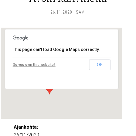
26.11.2020
:
SAMI
This page can't load Google Maps correctly.
Lounais-Suomen – SYLI ry
OK
Do you own this website?
Maariankatu 8 D 104 - Turku
Tapahtumat
Ajankohta:
26/11/2020