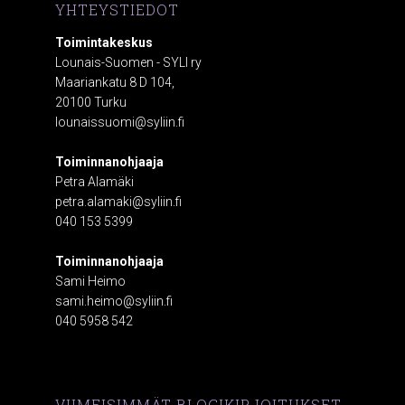
YHTEYSTIEDOT
Toimintakeskus
Lounais-Suomen - SYLI ry
Maariankatu 8 D 104,
20100 Turku
lounaissuomi@syliin.fi
Toiminnanohjaaja
Petra Alamäki
petra.alamaki@syliin.fi
040 153 5399
Toiminnanohjaaja
Sami Heimo
sami.heimo@syliin.fi
040 5958 542
VIIMEISIMMÄT BLOGIKIRJOITUKSET