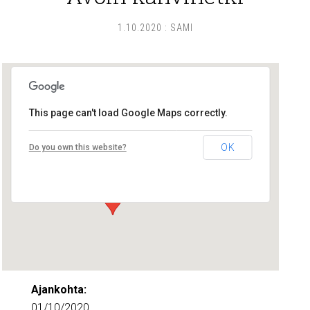
1.10.2020
:
SAMI
This page can't load Google Maps correctly.
Lounais-Suomen – SYLI ry
OK
Do you own this website?
Maariankatu 8 D 104 - Turku
Tapahtumat
Ajankohta:
01/10/2020