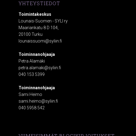
YHTEYSTIEDOT
Toimintakeskus
Lounais-Suomen - SYLI ry
Maariankatu 8 D 104,
20100 Turku
lounaissuomi@syliin.fi
Toiminnanohjaaja
Petra Alamäki
petra.alamaki@syliin.fi
040 153 5399
Toiminnanohjaaja
Sami Heimo
sami.heimo@syliin.fi
040 5958 542
VIIMEISIMMÄT BLOGIKIRJOITUKSET