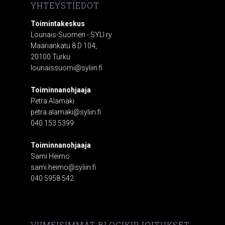
YHTEYSTIEDOT
Toimintakeskus
Lounais-Suomen - SYLI ry
Maariankatu 8 D 104,
20100 Turku
lounaissuomi@syliin.fi
Toiminnanohjaaja
Petra Alamäki
petra.alamaki@syliin.fi
040 153 5399
Toiminnanohjaaja
Sami Heimo
sami.heimo@syliin.fi
040 5958 542
VIIMEISIMMÄT BLOGIKIRJOITUKSET