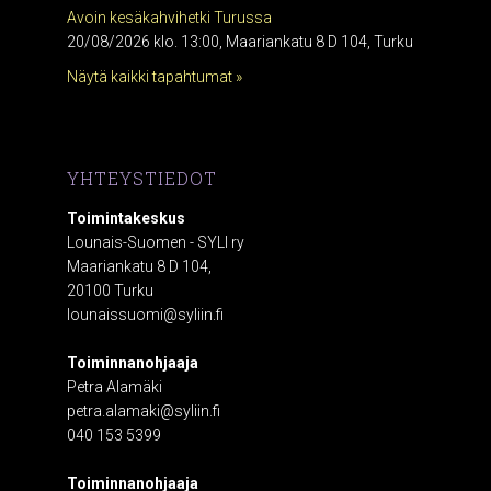
Avoin kesäkahvihetki Turussa
20/08/2026 klo. 13:00, Maariankatu 8 D 104, Turku
Näytä kaikki tapahtumat »
YHTEYSTIEDOT
Toimintakeskus
Lounais-Suomen - SYLI ry
Maariankatu 8 D 104,
20100 Turku
lounaissuomi@syliin.fi
Toiminnanohjaaja
Petra Alamäki
petra.alamaki@syliin.fi
040 153 5399
Toiminnanohjaaja