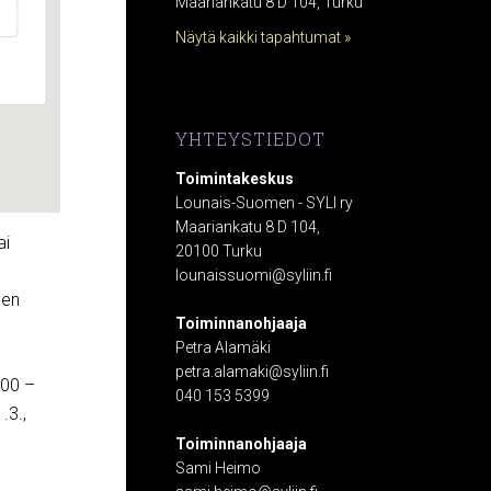
Maariankatu 8 D 104, Turku
Näytä kaikki tapahtumat »
YHTEYSTIEDOT
Toimintakeskus
Lounais-Suomen - SYLI ry
Maariankatu 8 D 104,
ai
20100 Turku
lounaissuomi@syliin.fi
sen
Toiminnanohjaaja
Petra Alamäki
petra.alamaki@syliin.fi
.00 –
040 153 5399
.3.,
Toiminnanohjaaja
Sami Heimo