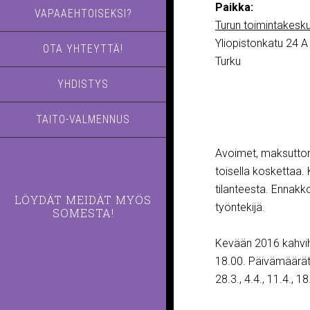
Paikka:
VAPAAEHTOISEKSI?
Turun toimintakesk
Yliopistonkatu 24 A
OTA YHTEYTTÄ!
Turku
YHDISTYS
TAITO-VALMENNUS
Avoimet, maksuttomat
toisella koskettaa.
tilanteesta. Ennakk
LÖYDÄT MEIDÄT MYÖS
työntekijä.
SOMESTA!
Kevään 2016 kahvihe
18.00. Päivämäärät ov
28.3., 4.4., 11.4., 18.