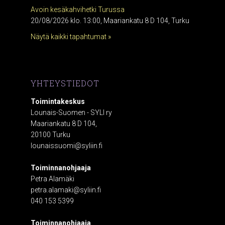
Avoin kesäkahvihetki Turussa
20/08/2026 klo. 13:00, Maariankatu 8 D 104, Turku
Näytä kaikki tapahtumat »
YHTEYSTIEDOT
Toimintakeskus
Lounais-Suomen - SYLI ry
Maariankatu 8 D 104,
20100 Turku
lounaissuomi@syliin.fi
Toiminnanohjaaja
Petra Alamäki
petra.alamaki@syliin.fi
040 153 5399
Toiminnanohjaaja