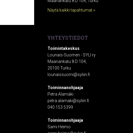
Maariankatu 8 D 104, Turku
Näytä kaikki tapahtumat »
YHTEYSTIEDOT
Toimintakeskus
Lounais-Suomen - SYLI ry
Maariankatu 8 D 104,
20100 Turku
lounaissuomi@syliin.fi
Toiminnanohjaaja
Petra Alamäki
petra.alamaki@syliin.fi
040 153 5399
Toiminnanohjaaja
Sami Heimo