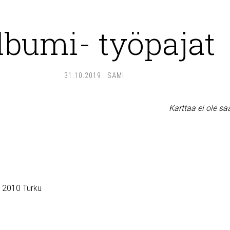
lbumi- työpajat
31.10.2019
:
SAMI
Karttaa ei ole sa
, 2010 Turku