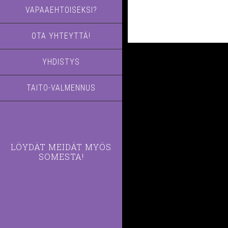
VAPAAEHTOISEKSI?
OTA YHTEYTTÄ!
YHDISTYS
TAITO-VALMENNUS
LÖYDÄT MEIDÄT MYÖS
SOMESTA!