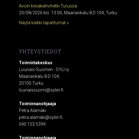
Avoin kesäkahvihetki Turussa
20/08/2026 klo. 13:00, Maariankatu 8 D 104, Turku
Näytä kaikki tapahtumat »
YHTEYSTIEDOT
Toimintakeskus
Lounais-Suomen - SYLI ry
Maariankatu 8 D 104,
20100 Turku
lounaissuomi@syliin.fi
Toiminnanohjaaja
Petra Alamäki
petra.alamaki@syliin.fi
040 153 5399
Toiminnanohjaaja