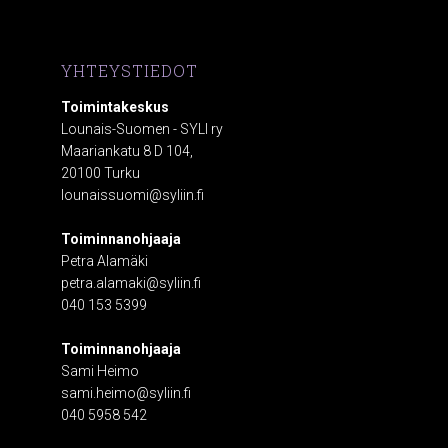
YHTEYSTIEDOT
Toimintakeskus
Lounais-Suomen - SYLI ry
Maariankatu 8 D 104,
20100 Turku
lounaissuomi@syliin.fi
Toiminnanohjaaja
Petra Alamäki
petra.alamaki@syliin.fi
040 153 5399
Toiminnanohjaaja
Sami Heimo
sami.heimo@syliin.fi
040 5958 542