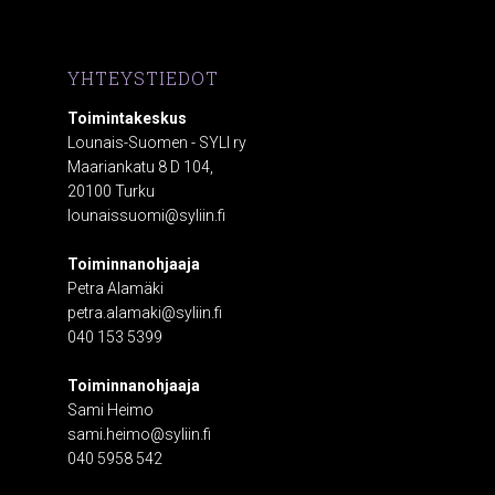
YHTEYSTIEDOT
Toimintakeskus
Lounais-Suomen - SYLI ry
Maariankatu 8 D 104,
20100 Turku
lounaissuomi@syliin.fi
Toiminnanohjaaja
Petra Alamäki
petra.alamaki@syliin.fi
040 153 5399
Toiminnanohjaaja
Sami Heimo
sami.heimo@syliin.fi
040 5958 542