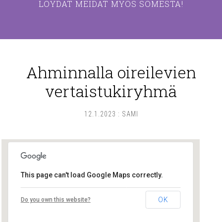
LÖYDÄT MEIDÄT MYÖS SOMESTA!
Ahminnalla oireilevien
vertaistukiryhmä
12.1.2023
:
SAMI
This page can't load Google Maps correctly.
Lounais-Suomen – SYLI ry
OK
Do you own this website?
Maariankatu 8 D 104 - Turku
Tapahtumat