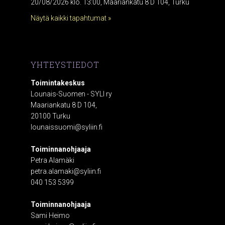
20/08/2026 klo. 13:00, Maariankatu 8 D 104, Turku
Näytä kaikki tapahtumat »
YHTEYSTIEDOT
Toimintakeskus
Lounais-Suomen - SYLI ry
Maariankatu 8 D 104,
20100 Turku
lounaissuomi@syliin.fi
Toiminnanohjaaja
Petra Alamäki
petra.alamaki@syliin.fi
040 153 5399
Toiminnanohjaaja
Sami Heimo