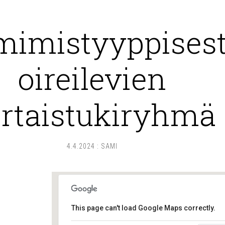
imistyyppisest
oireilevien
rtaistukiryhmä
4.4.2024
:
SAMI
This page can't load Google Maps correctly.