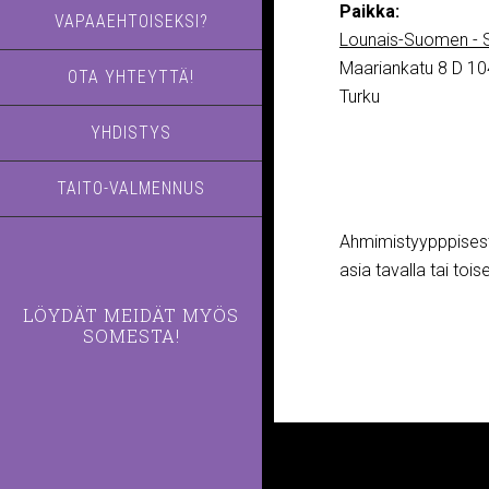
Paikka:
VAPAAEHTOISEKSI?
Lounais-Suomen - S
Maariankatu 8 D 10
OTA YHTEYTTÄ!
Turku
YHDISTYS
TAITO-VALMENNUS
Ahmimistyypppisesti
asia tavalla tai tois
LÖYDÄT MEIDÄT MYÖS
SOMESTA!