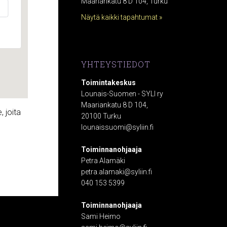
Maariankatu 8 D 104, Turku
Näytä kaikki tapahtumat »
YHTEYSTIEDOT
Toimintakeskus
Lounais-Suomen - SYLI ry
Maariankatu 8 D 104,
 joita
20100 Turku
lounaissuomi@syliin.fi
Toiminnanohjaaja
Petra Alamäki
petra.alamaki@syliin.fi
040 153 5399
Toiminnanohjaaja
Sami Heimo