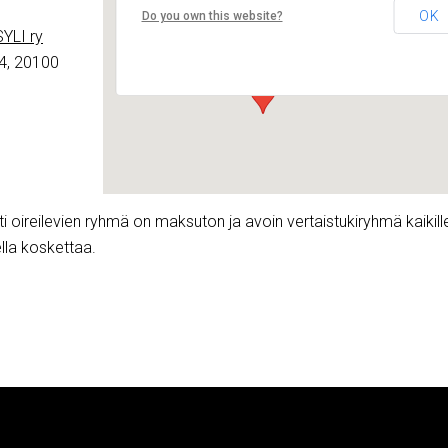
Lounais-Suomen – SYLI ry
OK
Do you own this website?
Maariankatu 8 D 104 - Turku
YLI ry
Tapahtumat
4, 20100
 oireilevien ryhmä on maksuton ja avoin vertaistukiryhmä kaikille,
ella koskettaa.