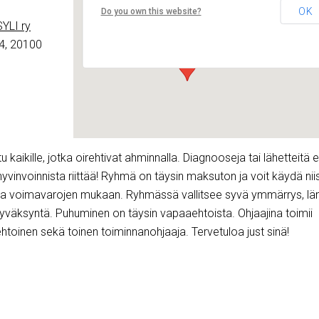
Lounais-Suomen – SYLI ry
OK
Do you own this website?
Maariankatu 8 D 104 - Turku
YLI ry
Tapahtumat
4, 20100
kaikille, jotka oirehtivat ahminnalla. Diagnooseja tai lähetteitä ei
vinvoinnista riittää! Ryhmä on täysin maksuton ja voit käydä nii
 ja voimavarojen mukaan. Ryhmässä vallitsee syvä ymmärrys, l
 hyväksyntä. Puhuminen on täysin vapaaehtoista. Ohjaajina toimii
toinen sekä toinen toiminnanohjaaja. Tervetuloa just sinä!