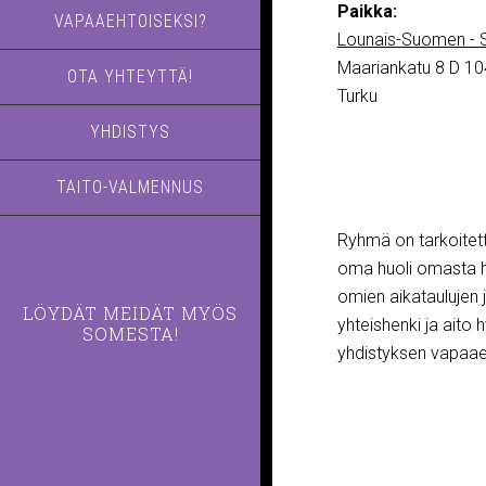
Paikka:
VAPAAEHTOISEKSI?
Lounais-Suomen - S
Maariankatu 8 D 10
OTA YHTEYTTÄ!
Turku
YHDISTYS
TAITO-VALMENNUS
Ryhmä on tarkoitettu 
oma huoli omasta hy
omien aikataulujen
LÖYDÄT MEIDÄT MYÖS
yhteishenki ja aito
SOMESTA!
yhdistyksen vapaaeh