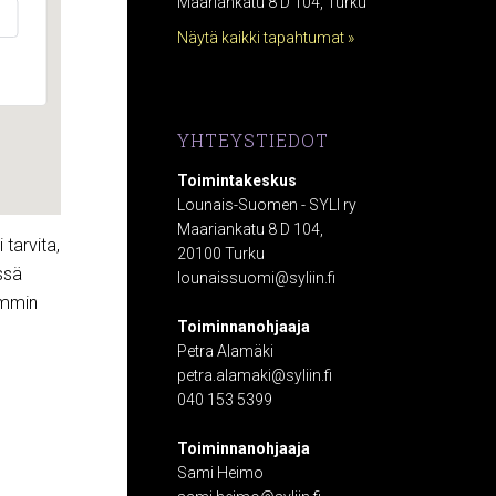
Maariankatu 8 D 104, Turku
Näytä kaikki tapahtumat »
YHTEYSTIEDOT
Toimintakeskus
Lounais-Suomen - SYLI ry
Maariankatu 8 D 104,
 tarvita,
20100 Turku
ssä
lounaissuomi@syliin.fi
ämmin
Toiminnanohjaaja
Petra Alamäki
petra.alamaki@syliin.fi
040 153 5399
Toiminnanohjaaja
Sami Heimo