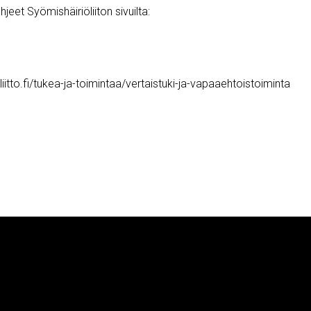
eet Syömishäiriöliiton sivuilta:
liitto.fi/tukea-ja-toimintaa/vertaistuki-ja-vapaaehtoistoiminta