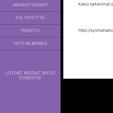
Katso tarkemmat ohj
VAPAAEHTOISEKSI?
OTA YHTEYTTÄ!
https://syomishairio
YHDISTYS
TAITO-VALMENNUS
LÖYDÄT MEIDÄT MYÖS
SOMESTA!