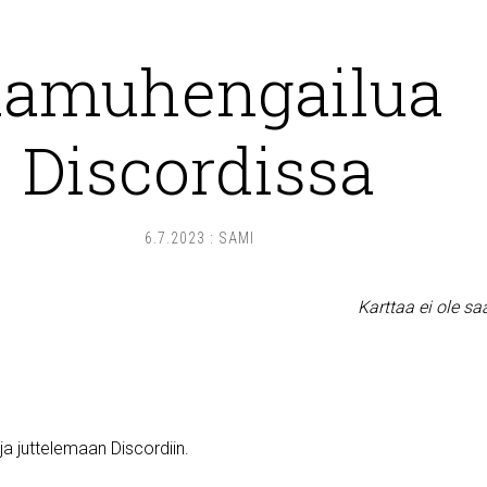
amuhengailua
Discordissa
6.7.2023
:
SAMI
Karttaa ei ole sa
a juttelemaan Discordiin.