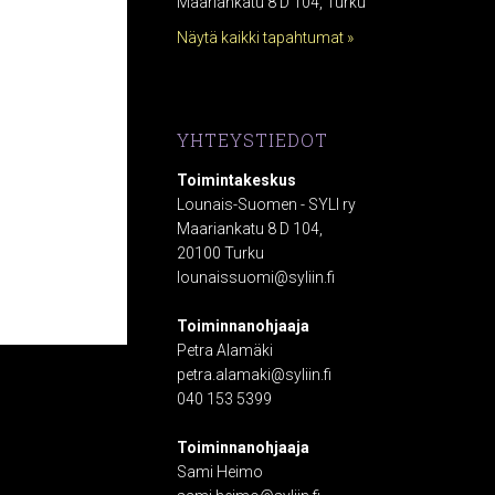
Maariankatu 8 D 104, Turku
Näytä kaikki tapahtumat »
YHTEYSTIEDOT
Toimintakeskus
Lounais-Suomen - SYLI ry
Maariankatu 8 D 104,
20100 Turku
lounaissuomi@syliin.fi
Toiminnanohjaaja
Petra Alamäki
petra.alamaki@syliin.fi
040 153 5399
Toiminnanohjaaja
Sami Heimo