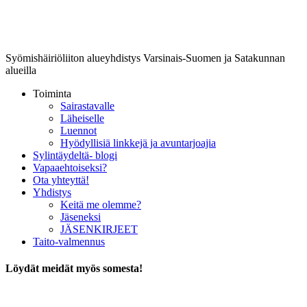
Lounais-Suomen-SYLI ry
Syömishäiriöliiton alueyhdistys Varsinais-Suomen ja Satakunnan
alueilla
Toiminta
Sairastavalle
Läheiselle
Luennot
Hyödyllisiä linkkejä ja avuntarjoajia
Sylintäydeltä- blogi
Vapaaehtoiseksi?
Ota yhteyttä!
Yhdistys
Keitä me olemme?
Jäseneksi
JÄSENKIRJEET
Taito-valmennus
Löydät meidät myös somesta!