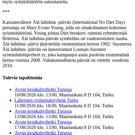
myös syömishäiriöön sairastuneita.
***
Kansainvälisen Älä laihduta -päivän (International No Diet Day)
perustaja on Mary Evans Young, jolla on omakohtainen kokemus
syömishäiriöstä. Young johtaa Diet breakers -nimistä ryhmittymää
Briteissä. Älä laihduta-päivän symbolina on vaaleansininen nauha.
Älä laihduta -päivä järjestettiin ensimmäisen kerran 1992. Suomessa
Älä laihduta -päivän on lanseerannut Lounais-Suomen
syömishäiriöperheet ry, joka kampanjoi asian puolesta ensimmäistä
kertaa vuonna 2008. Valtakunnallisena päivää on vietetty vuodesta
2010.
Tulevia tapahtumia
Avoin kesäkahvihetki Turussa
10/08/2026 klo. 13:00, Maariankatu 8 D 104, Turku
Läheisten vertaistukiryhmä Turku
11/08/2026 klo. 18:00, Maariankatu 8 D 104, Turku
Avoin kesäkahvihetki Turussa
13/08/2026 klo. 13:00, Maariankatu 8 D 104, Turku
Avoin kesäkahvihetki Turussa
17/08/2026 klo. 13:00, Maariankatu 8 D 104, Turku
Avoin kesäkahvihetki Turussa