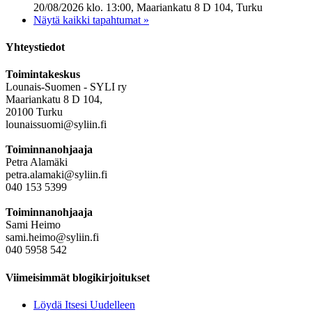
20/08/2026 klo. 13:00, Maariankatu 8 D 104, Turku
Näytä kaikki tapahtumat »
Yhteystiedot
Toimintakeskus
Lounais-Suomen - SYLI ry
Maariankatu 8 D 104,
20100 Turku
lounaissuomi@syliin.fi
Toiminnanohjaaja
Petra Alamäki
petra.alamaki@syliin.fi
040 153 5399
Toiminnanohjaaja
Sami Heimo
sami.heimo@syliin.fi
040 5958 542
Viimeisimmät blogikirjoitukset
Löydä Itsesi Uudelleen