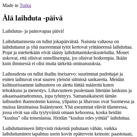
Made in
Turku
Älä laihduta -päivä
Laihdutus- ja painovapaa päivä!
Laihduttamisesta on tullut jokapäiväistä. Naisista valtaosa on
laihduttanut ja yhä nuoremmat tytöt kertovat yrittäneensä laihduttaa.
Pojat ja miehetkään eivät säästy laihduttamiskeskusteluilta. Monet
uskovat, että olisivat onnellisempia, jos olisivat hoikempia. Ikään
kuin ihmisessä ei olisi muita tärkeitä ominaisuuksia.
Laihuudesta on tullut ihailtu itseisarvo: suurimmat pudottajat ja
eniten laihtuvat ovat suuren yleisön silmissä sankareita. Meidän
kulttuurissamme laihuuteen on alettu liittää määreitä kuten
tehokkuus ja menestys. Lihavuuteen puolestaan liitetään laiskuus ja
aikaansaamattomuus, jopa tyhmyys. Samanaikaisesti tämän
laihuuden ihannoinnin kanssa, ylipaino ja lihavuus ovat Suomessa ja
muissa länsimaissa lisääntyneet. Yhä useammat elävät tilanteessa,
jossa eivät saa olla tyytyväisiä omaan kehoonsa, koska heidän
“kuuluu” olla toisenlaisia. Heidän “kuuluu edes yrittää” laihduttaa.
Laihduttamiseen liittyvistä riskeistä puhutaan vähän, vaikka
laihduttaminen tapahtuu usein kovin epätervein keinoin: paastotaan,