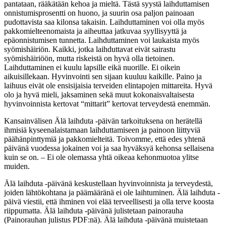
pantataan, rääkätään kehoa ja mieltä. Tästä syystä laihduttamisen
onnistumisprosentti on huono, ja suurin osa paljon painoaan
pudottavista saa kilonsa takaisin. Laihduttaminen voi olla myös
pakkomielteenomaista ja aiheuttaa jatkuvaa syyllisyyttä ja
epäonnistumisen tunnetta. Laihduttaminen voi laukaista myös
syömishäiriön. Kaikki, jotka laihduttavat eivät sairastu
syömishäiriöön, mutta riskeistä on hyvä olla tietoinen.
Laihduttaminen ei kuulu lapsille eikä nuorille. Ei oikein
aikuisillekaan. Hyvinvointi sen sijaan kuuluu kaikille. Paino ja
laihuus eivät ole ensisijaisia terveiden elintapojen mittareita. Hyvä
olo ja hyvä mieli, jaksaminen sekä muut kokonaisvaltaisesta
hyvinvoinnista kertovat “mittarit” kertovat terveydestä enemmän.
Kansainvälisen Älä laihduta -päivän tarkoituksena on herätellä
ihmisiä kyseenalaistamaan laihduttamiseen ja painoon liittyviä
päähänpinttymiä ja pakkomielteitä. Toivomme, että edes yhtenä
päivänä vuodessa jokainen voi ja saa hyväksyä kehonsa sellaisena
kuin se on. – Ei ole olemassa yhtä oikeaa kehonmuotoa ylitse
muiden.
Älä laihduta -päivänä keskustellaan hyvinvoinnista ja terveydestä,
joiden lähtökohtana ja päämääränä ei ole laihtuminen. Älä laihduta -
päivä viestii, että ihminen voi elää terveellisesti ja olla terve koosta
riippumatta. Älä laihduta -päivänä julistetaan painorauha
(Painorauhan julistus PDF:nä). Älä laihduta -päivänä muistetaan